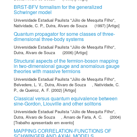
BRST-BFV formalism for the generalized
Schwinger model
Universidade Estadual Paulista "Júlio de Mesquita Filho"
,
Natividade, C. P.
,
Dutra, Alvaro de Souza
(1997) [Artigo]
Quantum propagator for some classes of three-
dimensional three-body systems
Universidade Estadual Paulista "Júlio de Mesquita Filho"
,
Dutra, Alvaro de Souza
(2006) [Artigo]
Structural aspects of the fermion-boson mapping
in two-dimensional gauge and anomalous gauge
theories with massive fermions
Universidade Estadual Paulista "Júlio de Mesquita Filho"
,
Belvedere, L. V.
,
Dutra, Alvaro de Souza
,
Natividade, C.
P.
,
de Queiroz, A. F.
(2002) [Artigo]
Classical versus quantum equivalence between
sine-Gordon, Liouville and other solitons
Universidade Estadual Paulista "Júlio de Mesquita Filho"
,
Dutra, Alvaro de Souza
,
Amaro de Faria, A. C.
(2004)
[Trabalho apresentado em evento]
MAPPING CORRELATION-FUNCTIONS OF
SCHWINGER AND AXIAL MODELS