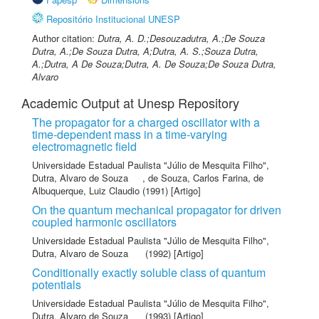
Repositório Institucional UNESP
Author citation:
Dutra, A. D.;Desouzadutra, A.;De Souza
Dutra, A.;De Souza Dutra, A;Dutra, A. S.;Souza Dutra,
A.;Dutra, A De Souza;Dutra, A. De Souza;De Souza Dutra,
Alvaro
Academic Output at Unesp Repository
The propagator for a charged oscillator with a
time-dependent mass in a time-varying
electromagnetic field
Universidade Estadual Paulista "Júlio de Mesquita Filho"
,
Dutra, Alvaro de Souza
,
de Souza, Carlos Farina
,
de
Albuquerque, Luiz Claudio
(1991) [Artigo]
On the quantum mechanical propagator for driven
coupled harmonic oscillators
Universidade Estadual Paulista "Júlio de Mesquita Filho"
,
Dutra, Alvaro de Souza
(1992) [Artigo]
Conditionally exactly soluble class of quantum
potentials
Universidade Estadual Paulista "Júlio de Mesquita Filho"
,
Dutra, Alvaro de Souza
(1993) [Artigo]