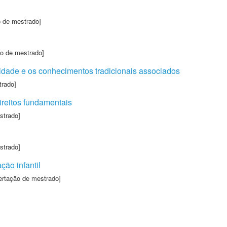
o de mestrado]
ão de mestrado]
rsidade e os conhecimentos tradicionais associados
trado]
direitos fundamentais
strado]
strado]
ção infantil
ertação de mestrado]