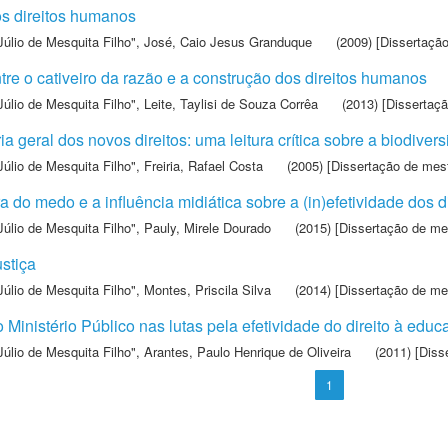
os direitos humanos
Júlio de Mesquita Filho"
,
José, Caio Jesus Granduque
(2009) [Dissertaçã
tre o cativeiro da razão e a construção dos direitos humanos
Júlio de Mesquita Filho"
,
Leite, Taylisi de Souza Corrêa
(2013) [Dissertaç
a geral dos novos direitos: uma leitura crítica sobre a biodive
Júlio de Mesquita Filho"
,
Freiria, Rafael Costa
(2005) [Dissertação de mes
ra do medo e a influência midiática sobre a (in)efetividade dos 
Júlio de Mesquita Filho"
,
Pauly, Mirele Dourado
(2015) [Dissertação de me
ustiça
Júlio de Mesquita Filho"
,
Montes, Priscila Silva
(2014) [Dissertação de me
Ministério Público nas lutas pela efetividade do direito à educa
Júlio de Mesquita Filho"
,
Arantes, Paulo Henrique de Oliveira
(2011) [Diss
1