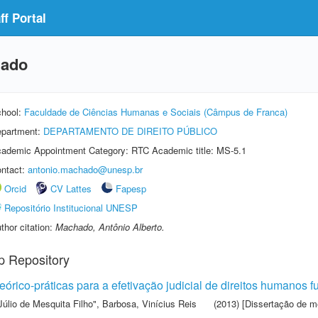
f Portal
hado
hool:
Faculdade de Ciências Humanas e Sociais (Câmpus de Franca)
partment:
DEPARTAMENTO DE DIREITO PÚBLICO
ademic Appointment Category: RTC Academic title: MS-5.1
ntact:
antonio.machado@unesp.br
Orcid
CV Lattes
Fapesp
Repositório Institucional UNESP
thor citation:
Machado, Antônio Alberto.
p Repository
teórico-práticas para a efetivação judicial de direitos humanos
Júlio de Mesquita Filho"
,
Barbosa, Vinícius Reis
(2013) [Dissertação de m