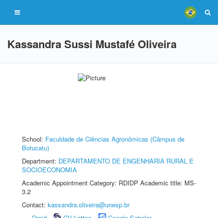
Kassandra Sussi Mustafé Oliveira
School:
Faculdade de Ciências Agronômicas (Câmpus de
Botucatu)
Department:
DEPARTAMENTO DE ENGENHARIA RURAL E
SOCIOECONOMIA
Academic Appointment Category: RDIDP Academic title: MS-
3.2
Contact:
kassandra.oliveira@unesp.br
Orcid
CV Lattes
Google Scholar