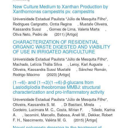
New Culture Medium to Xanthan Production by
Xanthomonas campestris pv. campestris
Universidade Estadual Paulista "Júlio de Mesquita Filho"
,
Rodrigues Carignatto, Cintia Regina
,
Mustafe Oliveira,
Kassandra Sussi
,
Gomes de Lima, Valeria Marta
,
Oliva Neto, Pedro de
(2011) [Artigo]
CHARACTERIZATION OF RESIDENTIAL
ORGANIC WASTE DIGESTED AND VIABILITY
OF USE IN IRRIGATED AGRICULTURE
Universidade Estadual Paulista "Júlio de Mesquita Filho"
,
Machado, Letícia Thália Silva
,
Leroy, Karl Auguste
,
Oliveira, Kassandra Sussi Mustafé
,
Sánchez Román,
Rodrigo Máximo
(2023) [Artigo]
(1→6)- and (1→3)(1→6)-β-glucans from
Lasiodiplodia theobromae MMBJ: structural
characterization and pro-inflammatory activity
Universidade Estadual Paulista "Júlio de Mesquita Filho"
,
Oliveira, Kassandra S. M.
,
Di Bastiani, Mirela
,
Cordeiro, Lucimara M. C.
,
Costa, Mírian F.
,
Toledo, Karina
A.
,
Iacomini, Marcello
,
Babosa, Aneli M.
,
Dekker, Robert
F. H.
,
Nascimento, Valéria M. G.
(2015) [Artigo]
Novel polymeric dressing to the treatment of