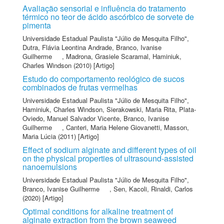
Avaliação sensorial e influência do tratamento
térmico no teor de ácido ascórbico de sorvete de
pimenta
Universidade Estadual Paulista "Júlio de Mesquita Filho"
,
Dutra, Flávia Leontina Andrade
,
Branco, Ivanise
Guilherme
,
Madrona, Grasiele Scaramal
,
Haminiuk,
Charles Windson
(2010) [Artigo]
Estudo do comportamento reológico de sucos
combinados de frutas vermelhas
Universidade Estadual Paulista "Júlio de Mesquita Filho"
,
Haminiuk, Charles Windson
,
Sierakowski, Maria Rita
,
Plata-
Oviedo, Manuel Salvador Vicente
,
Branco, Ivanise
Guilherme
,
Canteri, Maria Helene Giovanetti
,
Masson,
Maria Lúcia
(2011) [Artigo]
Effect of sodium alginate and different types of oil
on the physical properties of ultrasound-assisted
nanoemulsions
Universidade Estadual Paulista "Júlio de Mesquita Filho"
,
Branco, Ivanise Guilherme
,
Sen, Kacoli
,
Rinaldi, Carlos
(2020) [Artigo]
Optimal conditions for alkaline treatment of
alginate extraction from the brown seaweed