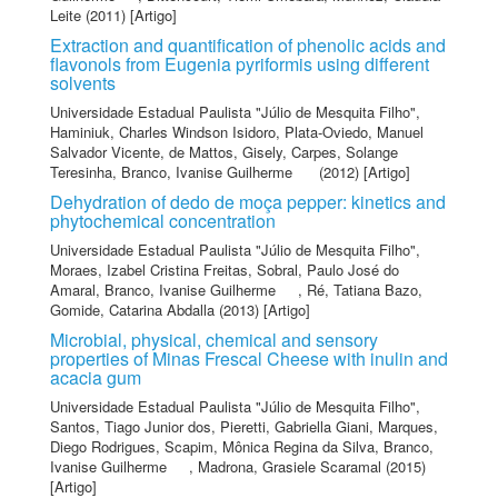
Leite
(2011) [Artigo]
Extraction and quantification of phenolic acids and
flavonols from Eugenia pyriformis using different
solvents
Universidade Estadual Paulista "Júlio de Mesquita Filho"
,
Haminiuk, Charles Windson Isidoro
,
Plata-Oviedo, Manuel
Salvador Vicente
,
de Mattos, Gisely
,
Carpes, Solange
Teresinha
,
Branco, Ivanise Guilherme
(2012) [Artigo]
Dehydration of dedo de moça pepper: kinetics and
phytochemical concentration
Universidade Estadual Paulista "Júlio de Mesquita Filho"
,
Moraes, Izabel Cristina Freitas
,
Sobral, Paulo José do
Amaral
,
Branco, Ivanise Guilherme
,
Ré, Tatiana Bazo
,
Gomide, Catarina Abdalla
(2013) [Artigo]
Microbial, physical, chemical and sensory
properties of Minas Frescal Cheese with inulin and
acacia gum
Universidade Estadual Paulista "Júlio de Mesquita Filho"
,
Santos, Tiago Junior dos
,
Pieretti, Gabriella Giani
,
Marques,
Diego Rodrigues
,
Scapim, Mônica Regina da Silva
,
Branco,
Ivanise Guilherme
,
Madrona, Grasiele Scaramal
(2015)
[Artigo]