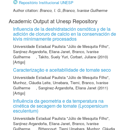
Repositório Institucional UNESP
Author citation:
Branco, I. G.;Branco, Ivanise Guilherme
Academic Output at Unesp Repository
Influencia de la deshidratación osmótica y de la
adición de cloruro de calcio en la conservación de
kivis minimamente procesados
Universidade Estadual Paulista "Júlio de Mesquita Filho"
,
Sanjinez-Argandoña, Eliana Janet
,
Branco, Ivanise
Guilherme
,
Takito, Suely Yuri
,
Corbari, Juliane
(2010)
[Artigo]
Caracterização e aceitabilidade de tomate seco
Universidade Estadual Paulista "Júlio de Mesquita Filho"
,
Munhoz, Cláudia Leite
,
Umebara, Tiemi
,
Branco, Ivanise
Guilherme
,
Sanginez-Argandoña, Eliana Janet
(2011)
[Artigo]
Influência da geometria e da temperatura na
cinética de secagem de tomate (Lycopersicum
esculentum)
Universidade Estadual Paulista "Júlio de Mesquita Filho"
,
Sanjinez-Argandoña, Eliana Janet
,
Branco, Ivanise
Guilherme
,
Bittencourt, Tiemi Umebara
,
Munhoz, Cláudia