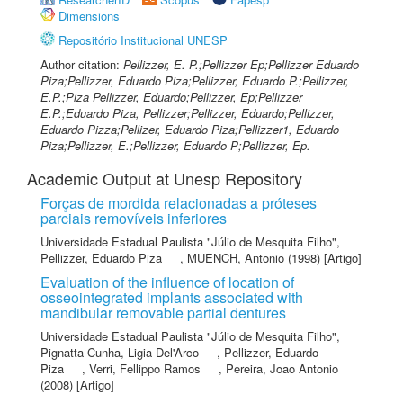
Dimensions
Repositório Institucional UNESP
Author citation:
Pellizzer, E. P.;Pellizzer Ep;Pellizzer Eduardo
Piza;Pellizzer, Eduardo Piza;Pellizzer, Eduardo P.;Pellizzer,
E.P.;Piza Pellizzer, Eduardo;Pellizzer, Ep;Pellizzer
E.P.;Eduardo Piza, Pellizzer;Pellizzer, Eduardo;Pellizzer,
Eduardo Pizza;Pellizer, Eduardo Piza;Pellizzer1, Eduardo
Piza;Pellizzer, E.;Pellizzer, Eduardo P;Pellizzer, Ep.
Academic Output at Unesp Repository
Forças de mordida relacionadas a próteses
parciais removíveis inferiores
Universidade Estadual Paulista "Júlio de Mesquita Filho"
,
Pellizzer, Eduardo Piza
,
MUENCH, Antonio
(1998) [Artigo]
Evaluation of the influence of location of
osseointegrated implants associated with
mandibular removable partial dentures
Universidade Estadual Paulista "Júlio de Mesquita Filho"
,
Pignatta Cunha, Ligia Del'Arco
,
Pellizzer, Eduardo
Piza
,
Verri, Fellippo Ramos
,
Pereira, Joao Antonio
(2008) [Artigo]