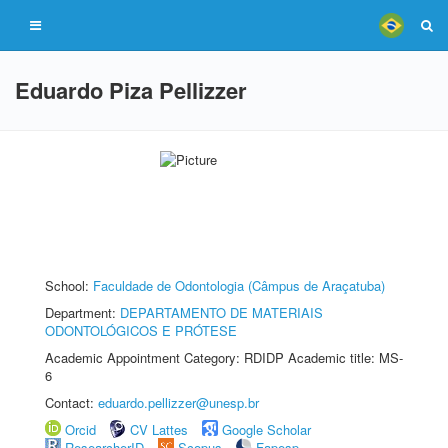
Eduardo Piza Pellizzer
School:
Faculdade de Odontologia (Câmpus de Araçatuba)
Department:
DEPARTAMENTO DE MATERIAIS
ODONTOLÓGICOS E PRÓTESE
Academic Appointment Category: RDIDP Academic title: MS-
6
Contact:
eduardo.pellizzer@unesp.br
Orcid
CV Lattes
Google Scholar
ResearcherID
Scopus
Fapesp