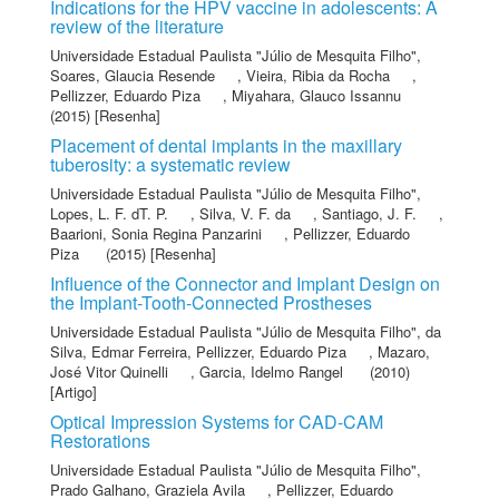
Indications for the HPV vaccine in adolescents: A
review of the literature
Universidade Estadual Paulista "Júlio de Mesquita Filho"
,
Soares, Glaucia Resende
,
Vieira, Ribia da Rocha
,
Pellizzer, Eduardo Piza
,
Miyahara, Glauco Issannu
(2015) [Resenha]
Placement of dental implants in the maxillary
tuberosity: a systematic review
Universidade Estadual Paulista "Júlio de Mesquita Filho"
,
Lopes, L. F. dT. P.
,
Silva, V. F. da
,
Santiago, J. F.
,
Baarioni, Sonia Regina Panzarini
,
Pellizzer, Eduardo
Piza
(2015) [Resenha]
Influence of the Connector and Implant Design on
the Implant-Tooth-Connected Prostheses
Universidade Estadual Paulista "Júlio de Mesquita Filho"
,
da
Silva, Edmar Ferreira
,
Pellizzer, Eduardo Piza
,
Mazaro,
José Vitor Quinelli
,
Garcia, Idelmo Rangel
(2010)
[Artigo]
Optical Impression Systems for CAD-CAM
Restorations
Universidade Estadual Paulista "Júlio de Mesquita Filho"
,
Prado Galhano, Graziela Avila
,
Pellizzer, Eduardo