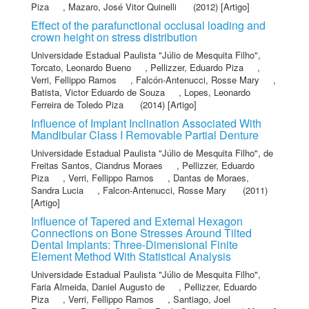
Piza
,
Mazaro, José Vitor Quinelli
(2012) [Artigo]
Effect of the parafunctional occlusal loading and
crown height on stress distribution
Universidade Estadual Paulista "Júlio de Mesquita Filho"
,
Torcato, Leonardo Bueno
,
Pellizzer, Eduardo Piza
,
Verri, Fellippo Ramos
,
Falcón-Antenucci, Rosse Mary
,
Batista, Victor Eduardo de Souza
,
Lopes, Leonardo
Ferreira de Toledo Piza
(2014) [Artigo]
Influence of Implant Inclination Associated With
Mandibular Class I Removable Partial Denture
Universidade Estadual Paulista "Júlio de Mesquita Filho"
,
de
Freitas Santos, Ciandrus Moraes
,
Pellizzer, Eduardo
Piza
,
Verri, Fellippo Ramos
,
Dantas de Moraes,
Sandra Lucia
,
Falcon-Antenucci, Rosse Mary
(2011)
[Artigo]
Influence of Tapered and External Hexagon
Connections on Bone Stresses Around Tilted
Dental Implants: Three-Dimensional Finite
Element Method With Statistical Analysis
Universidade Estadual Paulista "Júlio de Mesquita Filho"
,
Faria Almeida, Daniel Augusto de
,
Pellizzer, Eduardo
Piza
,
Verri, Fellippo Ramos
,
Santiago, Joel