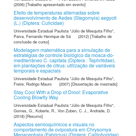
(2006) [Trabalho apresentado em evento]
Efeito de temperaturas alternadas sobre
desenvolvimento de Aedes (Stegomyia) aegyoti
(L.) (Diptera: Culicidae)
Universidade Estadual Paulista "Júlio de Mesquita Filho"
,
Paiva, Fernando Henrique de Sá
(2012) [Trabalho de
conclusão de curso]
Modelagem matemática para a simulação de
estratégias de controle biológico da mosca-do-
mediterrâneo C. capitata (Diptera : Tephritidae),
em plantações de citrus: utilização de variáveis
temporais e espaciais
Universidade Estadual Paulista "Júlio de Mesquita Filho"
,
Freire, Rodrigo Mauro
(2007) [Dissertação de mestrado]
Stay Cool With a Drop of Drool: Evaporative
Cooling Blowfly Way
Universidade Estadual Paulista "Júlio de Mesquita Filho"
,
Gomes, G.
,
Koberle, R.
,
Von Zuben, C. J.
,
Andrade, D.
(2018) [Resumo]
Aspectos semioquímicos e visuais no
comportamento de ovipostura em Chrysomya
Megacephala (Fabricius) (Diptera: Calliphoridae)