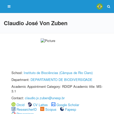
Claudio José Von Zuben
School:
Instituto de Biociências (Câmpus de Rio Claro)
Department:
DEPARTAMENTO DE BIODIVERSIDADE
Academic Appointment Category: RDIDP Academic title: MS-
3.1
Contact:
claudio.jv.zuben@unesp.br
Orcid
CV Lattes
Google Scholar
ResearcherID
Scopus
Fapesp
Dimensions