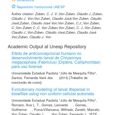
Repositório Institucional UNESP
Author citation:
Zuben, C. J. V.;Von Zuben, Cláudio J.;Zuben,
Cláudio J. Von;Von Zuben, Claudio José;Von Zuben, Cláudio
José;Zuben, Cláudio José Von;Von Zuben, C.J.;Von Zuben,
C.;Von Zuben C.;C. Von Zuben;Von Zuben, C. J.;Von Zuben,
Claudio J.;Von-Zuben, Cláudio José;Zuben, Claudio José
Von;Zuben, Claudio J. Von
Academic Output at Unesp Repository
Efeito de anticoncepcional humano no
desenvolvimento larval de Chrysomya
megacephala (Fabricius) (Diptera: Calliphoridae)
para uso forense
Universidade Estadual Paulista "Júlio de Mesquita Filho"
,
Santos, Fernanda Veck dos
(2013) [Trabalho de
conclusão de curso]
Evolutionary modeling of larval dispersal in
blowflies using non-uniform cellular automata
Universidade Estadual Paulista "Júlio de Mesquita Filho"
,
Romano, Ana L. T.
,
Gomes, Leonardo
,
Gomes,
Guilherme
,
Puma-Villanueva, Wilfredo
,
Zanetti, Marcelo
,
Von Zuben, Claudio J.
,
Von Zuben, Fernando J.
,
IEEE