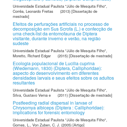
Universidade Estadual Paulista "Júlio de Mesquita Filho"
,
Corrêa, Leonardo Freitas
(2013) [Dissertação de
mestrado]
Efeitos de perfurações artificiais no processo de
decomposição em Sus Scrofa (L.) e confecção de
uma check-list da entomofauna de Diptera
visitante, durante inverno e verão, na região
sudeste
Universidade Estadual Paulista "Júlio de Mesquita Filho"
,
Moretto, Richard Edgar
(2015) [Dissertação de mestrado]
Ecologia populacional de Lucilia cuprina
(Wiedemann, 1830) (Diptera, Calliphoridae):
aspecto do desenvolvimento em diferentes
densidades larvais e seus efeitos sobre os adultos
resultantes
Universidade Estadual Paulista "Júlio de Mesquita Filho"
,
Silva, Gustavo Verna e
(2011) [Dissertação de mestrado]
Postfeeding radial dispersal in larvae of
Chrysomya albiceps (Diptera : Calliphoridae):
implications for forensic entomology
Universidade Estadual Paulista "Júlio de Mesquita Filho"
,
Gomes, L.
,
Von Zuben, C. J.
(2005) [Artigo]