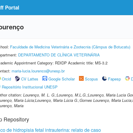
f Portal
ourenço
hool:
Faculdade de Medicina Veterinária e Zootecnia (Câmpus de Botucatu)
partment:
DEPARTAMENTO DE CLÍNICA VETERINÁRIA
ademic Appointment Category: RDIDP Academic title: MS-3.2
ntact:
maria-lucia.lourenco@unesp.br
Orcid
CV Lattes
Google Scholar
Scopus
Fapesp
D
Repositório Institucional UNESP
thor citation:
Lourenço, M. L. G.;Lourenço, M.L.G.;Lourenço, Maria Lucia 
urenço, Maria Lúcia;Lourenço, Maria Lúcia G.;Gomes Lourenço, Maria Lucia;
urenço, Maria
p Repository
o de hidropisia fetal intrauterina: relato de caso