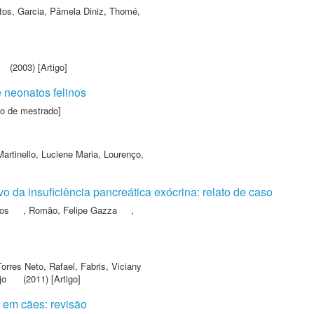
tos
,
Garcia, Pâmela Diniz
,
Thomé,
(2003) [Artigo]
 neonatos felinos
ão de mestrado]
Martinello, Luciene Maria
,
Lourenço,
vo da insuficiência pancreática exócrina: relato de caso
ros
,
Romão, Felipe Gazza
,
Torres Neto, Rafael
,
Fabris, Viciany
jo
(2011) [Artigo]
 em cães: revisão