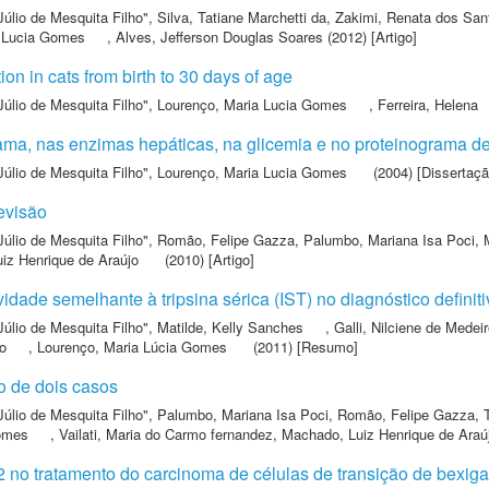
Júlio de Mesquita Filho"
,
Silva, Tatiane Marchetti da
,
Zakimi, Renata dos San
a Lucia Gomes
,
Alves, Jefferson Douglas Soares
(2012) [Artigo]
on in cats from birth to 30 days of age
Júlio de Mesquita Filho"
,
Lourenço, Maria Lucia Gomes
,
Ferreira, Helena
ma, nas enzimas hepáticas, na glicemia e no proteinograma de
Júlio de Mesquita Filho"
,
Lourenço, Maria Lucia Gomes
(2004) [Dissertaç
evisão
Júlio de Mesquita Filho"
,
Romão, Felipe Gazza
,
Palumbo, Mariana Isa Poci
,
iz Henrique de Araújo
(2010) [Artigo]
idade semelhante à tripsina sérica (IST) no diagnóstico definiti
Júlio de Mesquita Filho"
,
Matilde, Kelly Sanches
,
Galli, Nilciene de Medei
o
,
Lourenço, Maria Lúcia Gomes
(2011) [Resumo]
to de dois casos
Júlio de Mesquita Filho"
,
Palumbo, Mariana Isa Poci
,
Romão, Felipe Gazza
,
Gomes
,
Vailati, Maria do Carmo fernandez
,
Machado, Luiz Henrique de Araú
 no tratamento do carcinoma de células de transição de bexiga