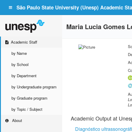
São Paulo State University (Unesp) Academic Staf
Maria Lucia Gomes L
Academic Staff
Sc
by Name
De
Ac
by School
Co
by Department
by Undergraduate program
Au
by Graduate program
Lo
Lo
by Topic / Subject
Academic Output at Unes
About
Diagnóstico ultrassonográfic