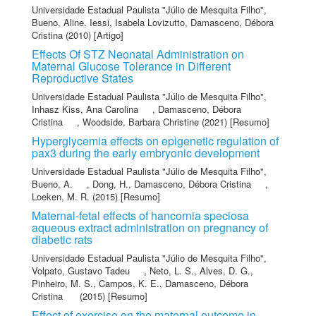
Universidade Estadual Paulista "Júlio de Mesquita Filho"
,
Bueno, Aline
,
Iessi, Isabela Lovizutto
,
Damasceno, Débora
Cristina
(2010) [Artigo]
Effects Of STZ Neonatal Administration on
Maternal Glucose Tolerance in Different
Reproductive States
Universidade Estadual Paulista "Júlio de Mesquita Filho"
,
Inhasz Kiss, Ana Carolina
,
Damasceno, Débora
Cristina
,
Woodside, Barbara Christine
(2021) [Resumo]
Hyperglycemia effects on epigenetic regulation of
pax3 during the early embryonic development
Universidade Estadual Paulista "Júlio de Mesquita Filho"
,
Bueno, A.
,
Dong, H.
,
Damasceno, Débora Cristina
,
Loeken, M. R.
(2015) [Resumo]
Maternal-fetal effects of hancornia speciosa
aqueous extract administration on pregnancy of
diabetic rats
Universidade Estadual Paulista "Júlio de Mesquita Filho"
,
Volpato, Gustavo Tadeu
,
Neto, L. S.
,
Alves, D. G.
,
Pinheiro, M. S.
,
Campos, K. E.
,
Damasceno, Débora
Cristina
(2015) [Resumo]
Effect of exercise on the maternal outcome in