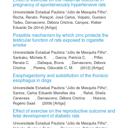
pregnancy of spontaneously hypertensive rats
Universidade Estadual Paulista "Júlio de Mesquita Filho"
,
Rocha, Renato
,
Peraçoli, José Carlos
,
Volpato, Gustavo
Tadeu
,
Damasceno, Débora Cristina
,
Campos, Kleber
Eduardo De
(2014) [Artigo]
Possible mechanism by which zinc protects the
testicular function of rats exposed to cigarette
smoke
Universidade Estadual Paulista "Júlio de Mesquita Filho"
,
Sankako, Michele K.
,
Garcia, Patricia C.
,
Piffer,
Renata C.
,
Dallaqua, Bruna
,
Damasceno, Débora
Cristina
,
Pereira, Oduvaldo C. M.
(2012) [Artigo]
Esophagectomy and substitution of the thoracic
esophagus in dogs
Universidade Estadual Paulista "Júlio de Mesquita Filho"
,
Santos, Carlos Eduardo Meirelles dos
,
Rahal, Sheila
Canevese
,
Damasceno, Débora Cristina
,
Hossne,
Rogério Saad
(2009) [Artigo]
Effect of exercise on the reproductive outcome and
fetal development of diabetic rats
Universidade Estadual Paulista "Júlio de Mesquita Filho"
,