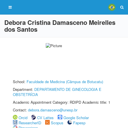
Debora Cristina Damasceno Meirelles
dos Santos
School:
Faculdade de Medicina (Câmpus de Botucatu)
Department:
DEPARTAMENTO DE GINECOLOGIA E
OBSTETRÍCIA
Academic Appointment Category: RDIPD Academic title: 1
Contact:
debora.damasceno@unesp.br
Orcid
CV Lattes
Google Scholar
ResearcherID
Scopus
Fapesp
Dimensions