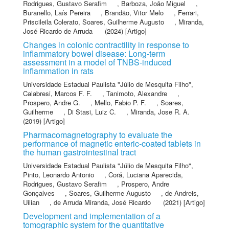
Rodrigues, Gustavo Serafim
,
Barboza, João Miguel
,
Buranello, Laís Pereira
,
Brandão, Vitor Melo
,
Ferrari,
Priscileila Colerato
,
Soares, Guilherme Augusto
,
Miranda,
José Ricardo de Arruda
(2024) [Artigo]
Changes in colonic contractility in response to
inflammatory bowel disease: Long-term
assessment in a model of TNBS-induced
inflammation in rats
Universidade Estadual Paulista "Júlio de Mesquita Filho"
,
Calabresi, Marcos F. F.
,
Tanimoto, Alexandre
,
Prospero, Andre G.
,
Mello, Fabio P. F.
,
Soares,
Guilherme
,
Di Stasi, Luiz C.
,
Miranda, Jose R. A.
(2019) [Artigo]
Pharmacomagnetography to evaluate the
performance of magnetic enteric-coated tablets in
the human gastrointestinal tract
Universidade Estadual Paulista "Júlio de Mesquita Filho"
,
Pinto, Leonardo Antonio
,
Corá, Luciana Aparecida
,
Rodrigues, Gustavo Serafim
,
Prospero, Andre
Gonçalves
,
Soares, Guilherme Augusto
,
de Andreis,
Uilian
,
de Arruda Miranda, José Ricardo
(2021) [Artigo]
Development and implementation of a
tomographic system for the quantitative