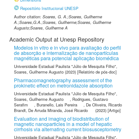
Repositório Institucional UNESP
Author citation:
Soares, G. A.;Soares, Guilherme
A.;Soares,G.A.;Soares, Guilherme;Soares, Guilherme
Augusto;Soares, Guilherme A
Academic Output at Unesp Repository
Modelos in vitro e in vivo para avaliação do perfil
de absorção e internalização de nanopartículas
magnéticas para potencial aplicação biomédica
Universidade Estadual Paulista "Júlio de Mesquita Filho"
,
Soares, Guilherme Augusto
(2023) [Relatório de pós-doc]
Pharmacomagnetography assessment of the
prokinetic effect on metronidazole absorption
Universidade Estadual Paulista "Júlio de Mesquita Filho"
,
Soares, Guilherme Augusto
,
Rodrigues, Gustavo
Serafim
,
Buranello, Lais Pereira
,
De Oliveira, Ricardo
Brandt
,
De Arruda Miranda, José Ricardo
(2023) [Artigo]
Evaluation and imaging of biodistribution of
magnetic nanoparticles in a model of hepatic
cirrhosis via alternating current biosusceptometry
Universidade Estadual Paulista "Júlio de Mesquita Filho"
,