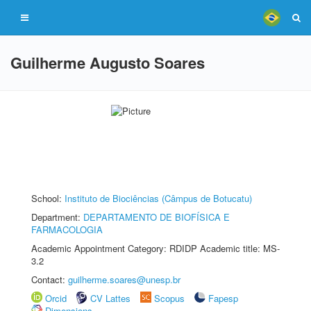
Guilherme Augusto Soares
School:
Instituto de Biociências (Câmpus de Botucatu)
Department:
DEPARTAMENTO DE BIOFÍSICA E
FARMACOLOGIA
Academic Appointment Category: RDIDP Academic title: MS-
3.2
Contact:
guilherme.soares@unesp.br
Orcid
CV Lattes
Scopus
Fapesp
Dimensions