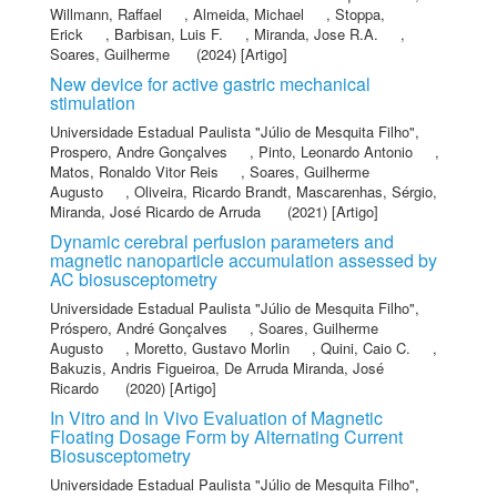
Willmann, Raffael
,
Almeida, Michael
,
Stoppa,
Erick
,
Barbisan, Luis F.
,
Miranda, Jose R.A.
,
Soares, Guilherme
(2024) [Artigo]
New device for active gastric mechanical
stimulation
Universidade Estadual Paulista "Júlio de Mesquita Filho"
,
Prospero, Andre Gonçalves
,
Pinto, Leonardo Antonio
,
Matos, Ronaldo Vitor Reis
,
Soares, Guilherme
Augusto
,
Oliveira, Ricardo Brandt
,
Mascarenhas, Sérgio
,
Miranda, José Ricardo de Arruda
(2021) [Artigo]
Dynamic cerebral perfusion parameters and
magnetic nanoparticle accumulation assessed by
AC biosusceptometry
Universidade Estadual Paulista "Júlio de Mesquita Filho"
,
Próspero, André Gonçalves
,
Soares, Guilherme
Augusto
,
Moretto, Gustavo Morlin
,
Quini, Caio C.
,
Bakuzis, Andris Figueiroa
,
De Arruda Miranda, José
Ricardo
(2020) [Artigo]
In Vitro and In Vivo Evaluation of Magnetic
Floating Dosage Form by Alternating Current
Biosusceptometry
Universidade Estadual Paulista "Júlio de Mesquita Filho"
,