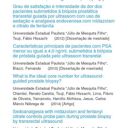
Grau de satisfação e intensidade da dor dos
pacientes submetidos à biópsia prostática
transretal guiada por ultrassom com uso de
sedação e analgesia endovenosa com midazolam
e citrato de fentanila
Universidade Estadual Paulista "Júlio de Mesquita Filho"
,
Tsuji, Fábio Hissachi
(2012) [Dissertação de mestrado]
Características principais de pacientes com PSA
menor ou igual a 4,0 ng/ml, submetidos à biópsia
de próstata guiada pelo ultrassom transretal
Universidade Estadual Paulista "Júlio de Mesquita Filho"
,
Biazzi, Fernando
(2010) [Dissertação de mestrado]
What is the ideal core number for ultrasound-
guided prostate biopsy?
Universidade Estadual Paulista "Júlio de Mesquita Filho"
,
Chambó, Renato Caretta
,
Tsuji, Fábio Hissachi
,
Lima, Flávio
de Oliveira
,
Yamamoto, Hamilto Akihissa
,
Jesus, Carlos
Márcio Nóbrega de
(2014) [Artigo]
Sedoanalgesia with midazolam and fentanyl
citrate controls probe pain during prostate biopsy
by transrectal ultrasound