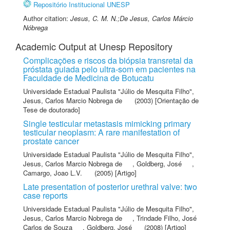
Repositório Institucional UNESP
Author citation:
Jesus, C. M. N.;De Jesus, Carlos Márcio
Nóbrega
Academic Output at Unesp Repository
Complicações e riscos da biópsia transretal da
próstata guiada pelo ultra-som em pacientes na
Faculdade de Medicina de Botucatu
Universidade Estadual Paulista "Júlio de Mesquita Filho"
,
Jesus, Carlos Marcio Nobrega de
(2003) [Orientação de
Tese de doutorado]
Single testicular metastasis mimicking primary
testicular neoplasm: A rare manifestation of
prostate cancer
Universidade Estadual Paulista "Júlio de Mesquita Filho"
,
Jesus, Carlos Marcio Nobrega de
,
Goldberg, José
,
Camargo, Joao L.V.
(2005) [Artigo]
Late presentation of posterior urethral valve: two
case reports
Universidade Estadual Paulista "Júlio de Mesquita Filho"
,
Jesus, Carlos Marcio Nobrega de
,
Trindade Filho, José
Carlos de Souza
,
Goldberg, José
(2008) [Artigo]