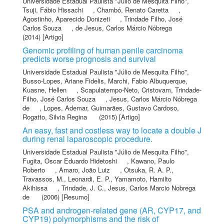
Universidade Estadual Paulista "Júlio de Mesquita Filho"
,
Tsuji, Fábio Hissachi
,
Chambó, Renato Caretta
,
Agostinho, Aparecido Donizeti
,
Trindade Filho, José
Carlos Souza
,
de Jesus, Carlos Márcio Nóbrega
(2014) [Artigo]
Genomic profiling of human penile carcinoma
predicts worse prognosis and survival
Universidade Estadual Paulista "Júlio de Mesquita Filho"
,
Busso-Lopes, Ariane Fidelis
,
Marchi, Fabio Albuquerque
,
Kuasne, Hellen
,
Scapulatempo-Neto, Cristovam
,
Trindade-
Filho, José Carlos Souza
,
Jesus, Carlos Márcio Nóbrega
de
,
Lopes, Ademar
,
Guimarães, Gustavo Cardoso
,
Rogatto, Silvia Regina
(2015) [Artigo]
An easy, fast and costless way to locate a double J
during renal laparoscopic procedure.
Universidade Estadual Paulista "Júlio de Mesquita Filho"
,
Fugita, Oscar Eduardo Hidetoshi
,
Kawano, Paulo
Roberto
,
Amaro, João Luiz
,
Otsuka, R. A. P.
,
Travassos, M.
,
Leonardi, E. P.
,
Yamamoto, Hamilto
Akihissa
,
Trindade, J. C.
,
Jesus, Carlos Marcio Nobrega
de
(2006) [Resumo]
PSA and androgen-related gene (AR, CYP17, and
CYP19) polymorphisms and the risk of