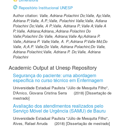
Repositório Institucional UNESP
Author citation:
Valle, Adriana Polachini Do;Valle, Ap;Valle,
Adriana P;Valle, A.P.;Valle, Polachini Valle;Valle, Adiana
Polachini Do;Valle, A P;Valle, Adriana P.;Valle A;Valle A
P;Valle, Adriana;Adriana,;Adriana Polachini Do
Valle;Polachini Do Valle, Adriana;Valle Ap;Adriana P.
Valle,;Adriana P. Valle;Valle, A. P.;Adriana P.Valle Md;Do
Valle, A;A.P. Valle;Do Valle, Adriana Polachini;Do Valle,
Adriana Polachini;Valle, Adriana P. Do;Valle, Adriana
Polachini
Academic Output at Unesp Repository
Segurança do paciente: uma abordagem
específica no curso técnico em Enfermagem
Universidade Estadual Paulista "Júlio de Mesquita Filho"
,
D'Amico, Giovana Cristina Serra
(2018) [Dissertação de
mestrado]
Avaliação dos atendimentos realizados pelo
Serviço Móvel de Urgência (SAMU) de Bauru
Universidade Estadual Paulista "Júlio de Mesquita Filho"
,
Alves, Rafael Arruda
(2018) [Dissertação de mestrado]