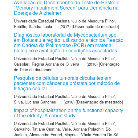
Avaliação do Desempenho do Teste de Rastreio
“Memory Impairment Screen” para Demência na
Doença de Alzheimer
Universidade Estadual Paulista "Júlio de Mesquita Filho"
,
Petrillo, Sandra Lúcia
(2017) [Dissertação de mestrado]
Diagnóstico laboratorial de Mycobacterium spp.
em Botucatu e região, utilizando a técnica Reação
em Cadeia da Polimerase (PCR) em material
biológico e avaliação de condições associadas
Universidade Estadual Paulista "Júlio de Mesquita Filho"
,
Calsolari, Regina Adriana de Oliveira
(2016) [Orientação
de Tese de doutorado]
Pesquisa de células tumorais circulantes em
pacientes com câncer de próstata por método de
filtração celular
Universidade Estadual Paulista "Júlio de Mesquita Filho"
,
Silva, Luciana Sanches
(2018) [Dissertação de mestrado]
Impact of hospitalization on the functional capacity
of the elderly: A cohort study
Universidade Estadual Paulista "Júlio de Mesquita Filho"
,
Carvalho, Tatiane Cristina
,
Valle, Adriana Polachini Do
,
Jacinto, Alessandro Ferrari
,
Mayoral, Vânia Ferreira De Sá
,