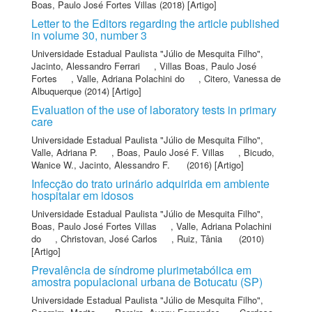
Boas, Paulo José Fortes Villas
(2018) [Artigo]
Letter to the Editors regarding the article published
in volume 30, number 3
Universidade Estadual Paulista "Júlio de Mesquita Filho"
,
Jacinto, Alessandro Ferrari
,
Villas Boas, Paulo José
Fortes
,
Valle, Adriana Polachini do
,
Citero, Vanessa de
Albuquerque
(2014) [Artigo]
Evaluation of the use of laboratory tests in primary
care
Universidade Estadual Paulista "Júlio de Mesquita Filho"
,
Valle, Adriana P.
,
Boas, Paulo José F. Villas
,
Bicudo,
Wanice W.
,
Jacinto, Alessandro F.
(2016) [Artigo]
Infecção do trato urinário adquirida em ambiente
hospitalar em idosos
Universidade Estadual Paulista "Júlio de Mesquita Filho"
,
Boas, Paulo José Fortes Villas
,
Valle, Adriana Polachini
do
,
Christovan, José Carlos
,
Ruiz, Tânia
(2010)
[Artigo]
Prevalência de síndrome plurimetabólica em
amostra populacional urbana de Botucatu (SP)
Universidade Estadual Paulista "Júlio de Mesquita Filho"
,