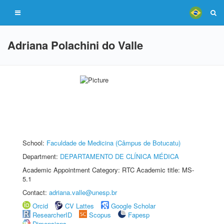
Adriana Polachini do Valle
School:
Faculdade de Medicina (Câmpus de Botucatu)
Department:
DEPARTAMENTO DE CLÍNICA MÉDICA
Academic Appointment Category: RTC Academic title: MS-
5.1
Contact:
adriana.valle@unesp.br
Orcid
CV Lattes
Google Scholar
ResearcherID
Scopus
Fapesp
Dimensions