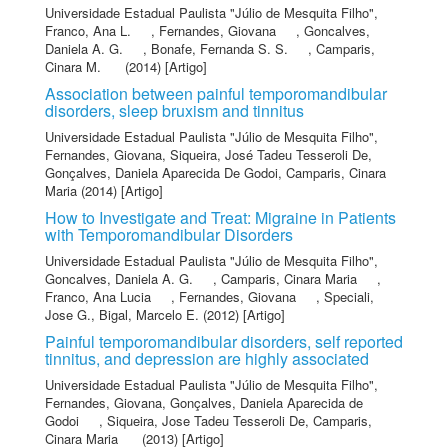
Universidade Estadual Paulista "Júlio de Mesquita Filho"
,
Franco, Ana L.
,
Fernandes, Giovana
,
Goncalves,
Daniela A. G.
,
Bonafe, Fernanda S. S.
,
Camparis,
Cinara M.
(2014) [Artigo]
Association between painful temporomandibular
disorders, sleep bruxism and tinnitus
Universidade Estadual Paulista "Júlio de Mesquita Filho"
,
Fernandes, Giovana
,
Siqueira, José Tadeu Tesseroli De
,
Gonçalves, Daniela Aparecida De Godoi
,
Camparis, Cinara
Maria
(2014) [Artigo]
How to Investigate and Treat: Migraine in Patients
with Temporomandibular Disorders
Universidade Estadual Paulista "Júlio de Mesquita Filho"
,
Goncalves, Daniela A. G.
,
Camparis, Cinara Maria
,
Franco, Ana Lucia
,
Fernandes, Giovana
,
Speciali,
Jose G.
,
Bigal, Marcelo E.
(2012) [Artigo]
Painful temporomandibular disorders, self reported
tinnitus, and depression are highly associated
Universidade Estadual Paulista "Júlio de Mesquita Filho"
,
Fernandes, Giovana
,
Gonçalves, Daniela Aparecida de
Godoi
,
Siqueira, Jose Tadeu Tesseroli De
,
Camparis,
Cinara Maria
(2013) [Artigo]