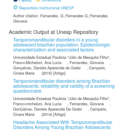
Repositório Institucional UNESP
Author citation:
Fernandes, G.;Fernandes G,;Fernandes,
Giovana
Academic Output at Unesp Repository
Temporomandibular disorders in a young
adolescent brazilian population: Epidemiologic
characterization and associated factors
Universidade Estadual Paulista "Júlio de Mesquita Filho"
,
Franco-Micheloni, Ana Lucia
,
Fernandes, Giovana
,
Gonçalves, Daniela Aparecida de Godoi
,
Camparis,
Cinara Maria
(2015) [Artigo]
Temporomandibular disorders among Brazilian
adolescents: reliability and validity of a screening
questionnaire
Universidade Estadual Paulista "Júlio de Mesquita Filho"
,
Franco-micheloni, Ana Lucia
,
Fernandes, Giovana
,
GonÇalves, Daniela Aparecida De Godoi
,
Camparis,
Cinara Maria
(2014) [Artigo]
Headache Associated With Temporomandibular
Disorders Among Young Brazilian Adolescents