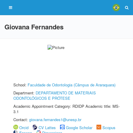
Giovana Fernandes
School:
Faculdade de Odontologia (Câmpus de Araraquara)
Department:
DEPARTAMENTO DE MATERIAIS
ODONTOLÓGICOS E PRÓTESE
Academic Appointment Category: RDIDP Academic title: MS-
3.1
Contact:
giovana.fernandes1@unesp.br
Orcid
CV Lattes
Google Scholar
Scopus
Fapesp
Dimensions