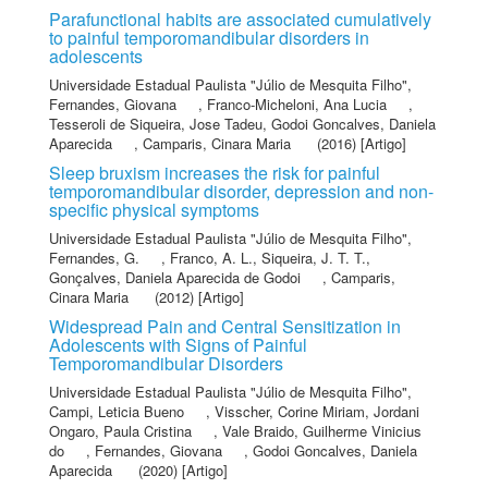
Parafunctional habits are associated cumulatively
to painful temporomandibular disorders in
adolescents
Universidade Estadual Paulista "Júlio de Mesquita Filho"
,
Fernandes, Giovana
,
Franco-Micheloni, Ana Lucia
,
Tesseroli de Siqueira, Jose Tadeu
,
Godoi Goncalves, Daniela
Aparecida
,
Camparis, Cinara Maria
(2016) [Artigo]
Sleep bruxism increases the risk for painful
temporomandibular disorder, depression and non-
specific physical symptoms
Universidade Estadual Paulista "Júlio de Mesquita Filho"
,
Fernandes, G.
,
Franco, A. L.
,
Siqueira, J. T. T.
,
Gonçalves, Daniela Aparecida de Godoi
,
Camparis,
Cinara Maria
(2012) [Artigo]
Widespread Pain and Central Sensitization in
Adolescents with Signs of Painful
Temporomandibular Disorders
Universidade Estadual Paulista "Júlio de Mesquita Filho"
,
Campi, Leticia Bueno
,
Visscher, Corine Miriam
,
Jordani
Ongaro, Paula Cristina
,
Vale Braido, Guilherme Vinicius
do
,
Fernandes, Giovana
,
Godoi Goncalves, Daniela
Aparecida
(2020) [Artigo]