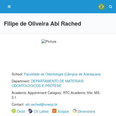
Filipe de Oliveira Abi Rached
School:
Faculdade de Odontologia (Câmpus de Araraquara)
Department:
DEPARTAMENTO DE MATERIAIS
ODONTOLÓGICOS E PRÓTESE
Academic Appointment Category: RTC Academic title: MS-
3.1
Contact:
abi.rached@unesp.br
Orcid
CV Lattes
Scopus
Dimensions