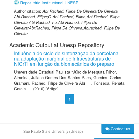
Repositório Institucional UNESP
Author citation:
Abi Rached, Filipe De Oliveira;De Oliveira
Abi-Rached, Filipe;O Abi-Rached, Filipe;Abi-Rached, Filipe
Oliveira;Abi-Rached, Fo;Abi-Rached, Filipe De
Oliveira;Abi'Rached, Filipe De Oliveira;Abirached, Filipe De
Oliveira
Academic Output at Unesp Repository
Influência do ciclo de sinterização da porcelana
na adaptação marginal de infraestruturas de
NiCrTi em função da biomecânica do preparo
Universidade Estadual Paulista "Júlio de Mesquita Filho"
,
Almeida, Juliana Gomes Dos Santos Paes
,
Guedes, Carlos
Gramani
,
Rached, Filipe de Oliveira Abi
,
Fonseca, Renata
Garcia
(2010) [Artigo]
1
Contact us
São Paulo State University (Unesp)