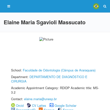
Elaine Maria Sgavioli Massucato
School:
Faculdade de Odontologia (Câmpus de Araraquara)
Department:
DEPARTAMENTO DE DIAGNÓSTICO E
CIRURGIA
Academic Appointment Category: RDIDP Academic title: MS-
3.2
Contact:
elaine.maria@unesp.br
Orcid
CV Lattes
Google Scholar
ResearcherID
Scopus
Fapesp