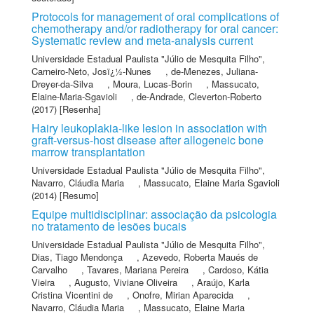
Protocols for management of oral complications of
chemotherapy and/or radiotherapy for oral cancer:
Systematic review and meta-analysis current
Universidade Estadual Paulista "Júlio de Mesquita Filho"
,
Carneiro-Neto, Josï¿½-Nunes
,
de-Menezes, Juliana-
Dreyer-da-Silva
,
Moura, Lucas-Borin
,
Massucato,
Elaine-Maria-Sgavioli
,
de-Andrade, Cleverton-Roberto
(2017) [Resenha]
Hairy leukoplakia-like lesion in association with
graft-versus-host disease after allogeneic bone
marrow transplantation
Universidade Estadual Paulista "Júlio de Mesquita Filho"
,
Navarro, Cláudia Maria
,
Massucato, Elaine Maria Sgavioli
(2014) [Resumo]
Equipe multidisciplinar: associação da psicologia
no tratamento de lesões bucais
Universidade Estadual Paulista "Júlio de Mesquita Filho"
,
Dias, Tiago Mendonça
,
Azevedo, Roberta Maués de
Carvalho
,
Tavares, Mariana Pereira
,
Cardoso, Kátia
Vieira
,
Augusto, Viviane Oliveira
,
Araújo, Karla
Cristina Vicentini de
,
Onofre, Mirian Aparecida
,
Navarro, Cláudia Maria
,
Massucato, Elaine Maria