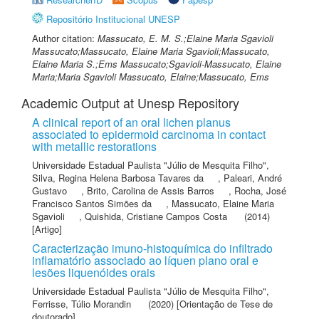
Repositório Institucional UNESP
Author citation:
Massucato, E. M. S.;Elaine Maria Sgavioli
Massucato;Massucato, Elaine Maria Sgavioli;Massucato,
Elaine Maria S.;Ems Massucato;Sgavioli-Massucato, Elaine
Maria;Maria Sgavioli Massucato, Elaine;Massucato, Ems
Academic Output at Unesp Repository
A clinical report of an oral lichen planus
associated to epidermoid carcinoma in contact
with metallic restorations
Universidade Estadual Paulista "Júlio de Mesquita Filho"
,
Silva, Regina Helena Barbosa Tavares da
,
Paleari, André
Gustavo
,
Brito, Carolina de Assis Barros
,
Rocha, José
Francisco Santos Simões da
,
Massucato, Elaine Maria
Sgavioli
,
Quishida, Cristiane Campos Costa
(2014)
[Artigo]
Caracterização imuno-histoquímica do infiltrado
inflamatório associado ao líquen plano oral e
lesões liquenóides orais
Universidade Estadual Paulista "Júlio de Mesquita Filho"
,
Ferrisse, Túlio Morandin
(2020) [Orientação de Tese de
doutorado]