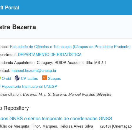
f Portal
stre Bezerra
hool:
Faculdade de Ciências e Tecnologia (Câmpus de Presidente Prudente)
partment:
DEPARTAMENTO DE ESTATÍSTICA
ademic Appointment Category: RDIDP Academic title: MS-3.1
ntact:
manoel.bezerra@unesp.br
Orcid
CV Lattes
Scopus
Repositório Institucional UNESP
thor citation:
Bezerra, M. I. S.;Bezerra, Manoel Ivanildo Silvestre
p Repository
dados GNSS e séries temporais de coordenadas GNSS
Júlio de Mesquita Filho"
,
Marques, Heloísa Alves Silva
(2013) [Orientação