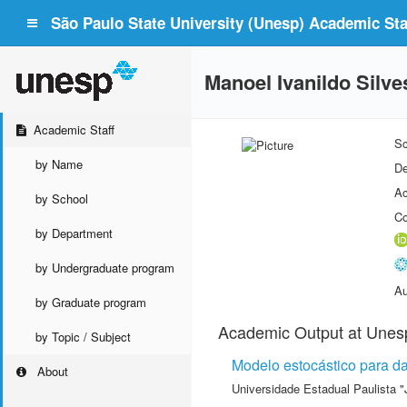
São Paulo State University (Unesp) Academic Staf
Manoel Ivanildo Silve
Academic Staff
Sc
by Name
De
Ac
by School
Co
by Department
by Undergraduate program
Au
by Graduate program
Academic Output at Unes
by Topic / Subject
Modelo estocástico para 
About
Universidade Estadual Paulista "