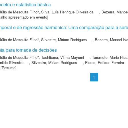
eira e estatística básica
Júlio de Mesquita Filho"
,
Silva, Luís Henrique Oliveira da
,
Bezerra, Manoel
balho apresentado em evento]
poral e de regressão harmônica: Uma comparação para a séri
Júlio de Mesquita Filho"
,
Silvestre, Miriam Rodrigues
,
Bezerra, Manoel Iva
nta para tomada de decisões
Júlio de Mesquita Filho"
,
Tachibana, Vilma Mayumi
,
Tarumoto, Mário Hiss
nildo Silvestre
,
Silvestre, Miriam Rodrigues
,
Flores, Edílson Ferreira
 [Resumo]
1