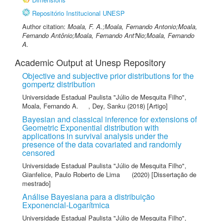
Repositório Institucional UNESP
Author citation:
Moala, F. A.;Moala, Fernando Antonio;Moala,
Fernando Antônio;Moala, Fernando Ant'Nio;Moala, Fernando
A.
Academic Output at Unesp Repository
Objective and subjective prior distributions for the
gompertz distribution
Universidade Estadual Paulista "Júlio de Mesquita Filho"
,
Moala, Fernando A.
,
Dey, Sanku
(2018) [Artigo]
Bayesian and classical inference for extensions of
Geometric Exponential distribution with
applications in survival analysis under the
presence of the data covariated and randomly
censored
Universidade Estadual Paulista "Júlio de Mesquita Filho"
,
Gianfelice, Paulo Roberto de Lima
(2020) [Dissertação de
mestrado]
Análise Bayesiana para a distribuição
Exponencial-Logarítmica
Universidade Estadual Paulista "Júlio de Mesquita Filho"
,