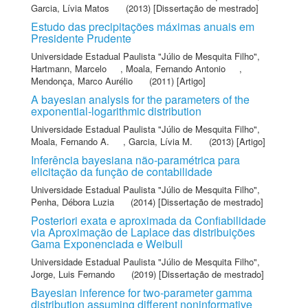
Garcia, Lívia Matos
(2013) [Dissertação de mestrado]
Estudo das precipitações máximas anuais em
Presidente Prudente
Universidade Estadual Paulista "Júlio de Mesquita Filho"
,
Hartmann, Marcelo
,
Moala, Fernando Antonio
,
Mendonça, Marco Aurélio
(2011) [Artigo]
A bayesian analysis for the parameters of the
exponential-logarithmic distribution
Universidade Estadual Paulista "Júlio de Mesquita Filho"
,
Moala, Fernando A.
,
Garcia, Lívia M.
(2013) [Artigo]
Inferência bayesiana não-paramétrica para
elicitação da função de contabilidade
Universidade Estadual Paulista "Júlio de Mesquita Filho"
,
Penha, Débora Luzia
(2014) [Dissertação de mestrado]
Posteriori exata e aproximada da Confiabilidade
via Aproximação de Laplace das distribuições
Gama Exponenciada e Weibull
Universidade Estadual Paulista "Júlio de Mesquita Filho"
,
Jorge, Luis Fernando
(2019) [Dissertação de mestrado]
Bayesian inference for two-parameter gamma
distribution assuming different noninformative