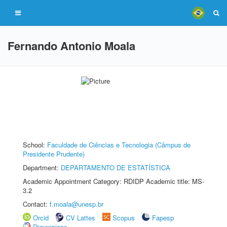
Fernando Antonio Moala
School:
Faculdade de Ciências e Tecnologia (Câmpus de
Presidente Prudente)
Department:
DEPARTAMENTO DE ESTATÍSTICA
Academic Appointment Category: RDIDP Academic title: MS-
3.2
Contact:
f.moala@unesp.br
Orcid
CV Lattes
Scopus
Fapesp
Dimensions