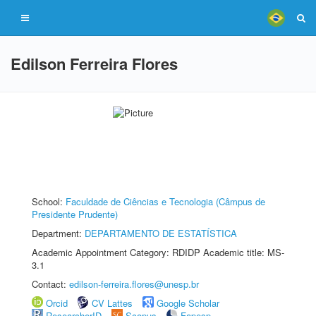
Edilson Ferreira Flores
School:
Faculdade de Ciências e Tecnologia (Câmpus de
Presidente Prudente)
Department:
DEPARTAMENTO DE ESTATÍSTICA
Academic Appointment Category: RDIDP Academic title: MS-
3.1
Contact:
edilson-ferreira.flores@unesp.br
Orcid
CV Lattes
Google Scholar
ResearcherID
Scopus
Fapesp