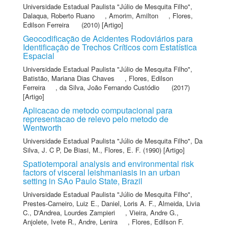
Universidade Estadual Paulista "Júlio de Mesquita Filho"
,
Dalaqua, Roberto Ruano
,
Amorim, Amilton
,
Flores,
Edilson Ferreira
(2010) [Artigo]
Geocodificação de Acidentes Rodoviários para
Identificação de Trechos Críticos com Estatística
Espacial
Universidade Estadual Paulista "Júlio de Mesquita Filho"
,
Batistão, Mariana Dias Chaves
,
Flores, Edilson
Ferreira
,
da Silva, João Fernando Custódio
(2017)
[Artigo]
Aplicacao de metodo computacional para
representacao de relevo pelo metodo de
Wentworth
Universidade Estadual Paulista "Júlio de Mesquita Filho"
,
Da
Silva, J. C P
,
De Biasi, M.
,
Flores, E. F.
(1990) [Artigo]
Spatiotemporal analysis and environmental risk
factors of visceral leishmaniasis in an urban
setting in SAo Paulo State, Brazil
Universidade Estadual Paulista "Júlio de Mesquita Filho"
,
Prestes-Carneiro, Luiz E.
,
Daniel, Loris A. F.
,
Almeida, Livia
C.
,
D'Andrea, Lourdes Zampieri
,
Vieira, Andre G.
,
Anjolete, Ivete R.
,
Andre, Lenira
,
Flores, Edilson F.