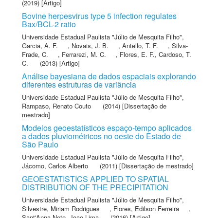
(2019) [Artigo]
Bovine herpesvirus type 5 infection regulates
Bax/BCL-2 ratio
Universidade Estadual Paulista "Júlio de Mesquita Filho"
,
Garcia, A. F.
,
Novais, J. B.
,
Antello, T. F.
,
Silva-
Frade, C.
,
Ferrarezi, M. C.
,
Flores, E. F.
,
Cardoso, T.
C.
(2013) [Artigo]
Análise bayesiana de dados espaciais explorando
diferentes estruturas de variância
Universidade Estadual Paulista "Júlio de Mesquita Filho"
,
Rampaso, Renato Couto
(2014) [Dissertação de
mestrado]
Modelos geoestatísticos espaço-tempo aplicados
a dados pluviométricos no oeste do Estado de
São Paulo
Universidade Estadual Paulista "Júlio de Mesquita Filho"
,
Jácomo, Carlos Alberto
(2011) [Dissertação de mestrado]
GEOESTATISTICS APPLIED TO SPATIAL
DISTRIBUTION OF THE PRECIPITATION
Universidade Estadual Paulista "Júlio de Mesquita Filho"
,
Silvestre, Miriam Rodrigues
,
Flores, Edilson Ferreira
,
Sant'Anna Neto, Joao Lima
(2016) [Artigo]