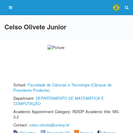
Celso Olivete Junior
School:
Faculdade de Ciências e Tecnologia (Câmpus de
Presidente Prudente)
Department:
DEPARTAMENTO DE MATEMÁTICA E
COMPUTAÇÃO
Academic Appointment Category: RDIDP Academic title: MS-
3.2
Contact:
celso.olivete@unesp.br
CV Lattes
ResearcherID
Scopus
Fapesp