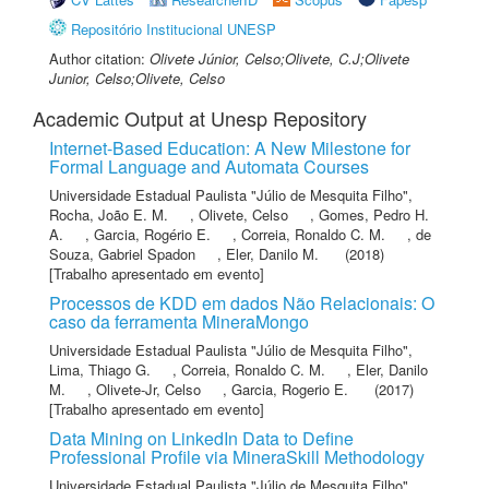
Repositório Institucional UNESP
Author citation:
Olivete Júnior, Celso;Olivete, C.J;Olivete
Junior, Celso;Olivete, Celso
Academic Output at Unesp Repository
Internet-Based Education: A New Milestone for
Formal Language and Automata Courses
Universidade Estadual Paulista "Júlio de Mesquita Filho"
,
Rocha, João E. M.
,
Olivete, Celso
,
Gomes, Pedro H.
A.
,
Garcia, Rogério E.
,
Correia, Ronaldo C. M.
,
de
Souza, Gabriel Spadon
,
Eler, Danilo M.
(2018)
[Trabalho apresentado em evento]
Processos de KDD em dados Não Relacionais: O
caso da ferramenta MineraMongo
Universidade Estadual Paulista "Júlio de Mesquita Filho"
,
Lima, Thiago G.
,
Correia, Ronaldo C. M.
,
Eler, Danilo
M.
,
Olivete-Jr, Celso
,
Garcia, Rogerio E.
(2017)
[Trabalho apresentado em evento]
Data Mining on LinkedIn Data to Define
Professional Profile via MineraSkill Methodology
Universidade Estadual Paulista "Júlio de Mesquita Filho"
,