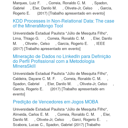
Marques, Luiz F.
,
Correia, Ronaldo C. M.
,
Spadon,
Gabriel
,
Eler, Danilo M.
,
Olivete-Jr, Celso
,
Garcia,
Rogerio E.
(2017) [Trabalho apresentado em evento]
KDD Processes in Non-Relational Data: The case
of the MineraMongo Tool
Universidade Estadual Paulista "Júlio de Mesquita Filho"
,
Lima, Thiago G.
,
Correia, Ronaldo C. M.
,
Eler, Danilo
M.
,
Olivete-, Celso
,
Garcia, Rogerio E.
,
IEEE
(2017) [Trabalho apresentado em evento]
Mineração de Dados no LinkedIn para Definição
do Perfil Profissional com a Metodologia
MineraSkill
Universidade Estadual Paulista "Júlio de Mesquita Filho"
,
Caldeira, Dayane C. M. F.
,
Correia, Ronaldo C. M.
,
Spadon, Gabriel
,
Eler, Danilo M.
,
Olivete-Jr, Celso
,
Garcia, Rogerio E.
(2017) [Trabalho apresentado em
evento]
Predição de Vencedores em Jogos MOBA
Universidade Estadual Paulista "Júlio de Mesquita Filho"
,
Almeida, Carlos E. M.
,
Correia, Ronaldo C. M.
,
Eler,
Danilo M.
,
Olivete-Jr, Celso
,
Garci, Rogerio E.
,
Scabora, Lucas C.
,
Spadon, Gabriel
(2017) [Trabalho