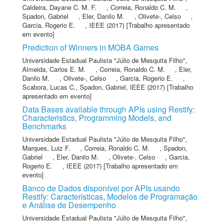
Caldeira, Dayane C. M. F.
,
Correia, Ronaldo C. M.
,
Spadon, Gabriel
,
Eler, Danilo M.
,
Olivete-, Celso
,
Garcia, Rogerio E.
,
IEEE
(2017) [Trabalho apresentado
em evento]
Prediction of Winners in MOBA Games
Universidade Estadual Paulista "Júlio de Mesquita Filho"
,
Almeida, Carlos E. M.
,
Correia, Ronaldo C. M.
,
Eler,
Danilo M.
,
Olivete-, Celso
,
Garcia, Rogerio E.
,
Scabora, Lucas C.
,
Spadon, Gabriel
,
IEEE
(2017) [Trabalho
apresentado em evento]
Data Bases available through APIs using Restify:
Characteristics, Programming Models, and
Benchmarks
Universidade Estadual Paulista "Júlio de Mesquita Filho"
,
Marques, Luiz F.
,
Correia, Ronaldo C. M.
,
Spadon,
Gabriel
,
Eler, Danilo M.
,
Olivete-, Celso
,
Garcia,
Rogerio E.
,
IEEE
(2017) [Trabalho apresentado em
evento]
Banco de Dados disponível por APIs usando
Restify: Características, Modelos de Programação
e Análise de Desempenho
Universidade Estadual Paulista "Júlio de Mesquita Filho"
,