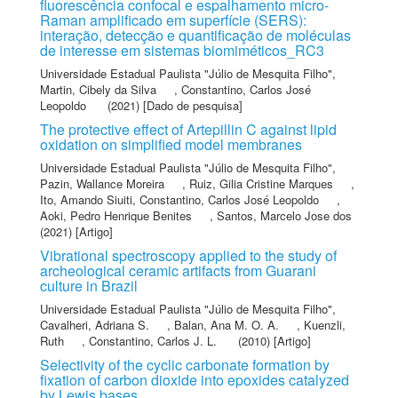
fluorescência confocal e espalhamento micro-
Raman amplificado em superfície (SERS):
interação, detecção e quantificação de moléculas
de interesse em sistemas biomiméticos_RC3
Universidade Estadual Paulista "Júlio de Mesquita Filho"
,
Martin, Cibely da Silva
,
Constantino, Carlos José
Leopoldo
(2021) [Dado de pesquisa]
The protective effect of Artepillin C against lipid
oxidation on simplified model membranes
Universidade Estadual Paulista "Júlio de Mesquita Filho"
,
Pazin, Wallance Moreira
,
Ruiz, Gilia Cristine Marques
,
Ito, Amando Siuiti
,
Constantino, Carlos José Leopoldo
,
Aoki, Pedro Henrique Benites
,
Santos, Marcelo Jose dos
(2021) [Artigo]
Vibrational spectroscopy applied to the study of
archeological ceramic artifacts from Guarani
culture in Brazil
Universidade Estadual Paulista "Júlio de Mesquita Filho"
,
Cavalheri, Adriana S.
,
Balan, Ana M. O. A.
,
Kuenzli,
Ruth
,
Constantino, Carlos J. L.
(2010) [Artigo]
Selectivity of the cyclic carbonate formation by
fixation of carbon dioxide into epoxides catalyzed
by Lewis bases