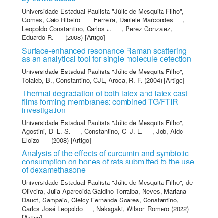
Universidade Estadual Paulista "Júlio de Mesquita Filho"
,
Gomes, Caio Ribeiro
,
Ferreira, Daniele Marcondes
,
Leopoldo Constantino, Carlos J.
,
Perez Gonzalez,
Eduardo R.
(2008) [Artigo]
Surface-enhanced resonance Raman scattering
as an analytical tool for single molecule detection
Universidade Estadual Paulista "Júlio de Mesquita Filho"
,
Tolaieb, B.
,
Constantino, CJL
,
Aroca, R. F.
(2004) [Artigo]
Thermal degradation of both latex and latex cast
films forming membranes: combined TG/FTIR
investigation
Universidade Estadual Paulista "Júlio de Mesquita Filho"
,
Agostini, D. L. S.
,
Constantino, C. J. L.
,
Job, Aldo
Eloizo
(2008) [Artigo]
Analysis of the effects of curcumin and symbiotic
consumption on bones of rats submitted to the use
of dexamethasone
Universidade Estadual Paulista "Júlio de Mesquita Filho"
,
de
Oliveira, Julia Aparecida Galdino Torralba
,
Neves, Mariana
Daudt
,
Sampaio, Gleicy Fernanda Soares
,
Constantino,
Carlos José Leopoldo
,
Nakagaki, Wilson Romero
(2022)
[Artigo]