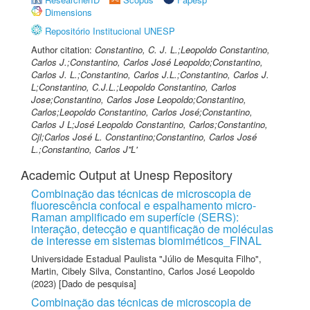
Dimensions
Repositório Institucional UNESP
Author citation:
Constantino, C. J. L.;Leopoldo Constantino,
Carlos J.;Constantino, Carlos José Leopoldo;Constantino,
Carlos J. L.;Constantino, Carlos J.L.;Constantino, Carlos J.
L;Constantino, C.J.L.;Leopoldo Constantino, Carlos
Jose;Constantino, Carlos Jose Leopoldo;Constantino,
Carlos;Leopoldo Constantino, Carlos José;Constantino,
Carlos J L;José Leopoldo Constantino, Carlos;Constantino,
Cjl;Carlos José L. Constantino;Constantino, Carlos José
L.;Constantino, Carlos J''L'
Academic Output at Unesp Repository
Combinação das técnicas de microscopia de
fluorescência confocal e espalhamento micro-
Raman amplificado em superfície (SERS):
interação, detecção e quantificação de moléculas
de interesse em sistemas biomiméticos_FINAL
Universidade Estadual Paulista "Júlio de Mesquita Filho"
,
Martin, Cibely Silva
,
Constantino, Carlos José Leopoldo
(2023) [Dado de pesquisa]
Combinação das técnicas de microscopia de