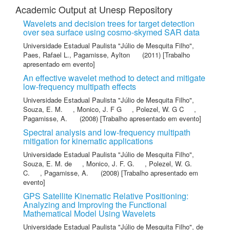
Academic Output at Unesp Repository
Wavelets and decision trees for target detection
over sea surface using cosmo-skymed SAR data
Universidade Estadual Paulista "Júlio de Mesquita Filho"
,
Paes, Rafael L.
,
Pagamisse, Aylton
(2011) [Trabalho
apresentado em evento]
An effective wavelet method to detect and mitigate
low-frequency multipath effects
Universidade Estadual Paulista "Júlio de Mesquita Filho"
,
Souza, E. M.
,
Monico, J. F G
,
Polezel, W. G C
,
Pagamisse, A.
(2008) [Trabalho apresentado em evento]
Spectral analysis and low-frequency multipath
mitigation for kinematic applications
Universidade Estadual Paulista "Júlio de Mesquita Filho"
,
Souza, E. M. de
,
Monico, J. F. G.
,
Polezel, W. G.
C.
,
Pagamisse, A.
(2008) [Trabalho apresentado em
evento]
GPS Satellite Kinematic Relative Positioning:
Analyzing and Improving the Functional
Mathematical Model Using Wavelets
Universidade Estadual Paulista "Júlio de Mesquita Filho"
,
de