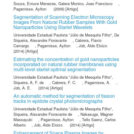
Souza, Eniuce Menezes
,
Galera Monico, Joao Francisco
,
Pagamisse, Aylton
(2009) [Artigo]
Segmentation of Scanning Electron Microscopy
Images From Natural Rubber Samples With Gold
Nanoparticles Using Starlet Wavelets
Universidade Estadual Paulista "Júlio de Mesquita Filho"
,
De
Siqueira, Alexandre Fioravante
,
Cabrera, Flavio
Camargo
,
Pagamisse, Aylton
,
Job, Aldo Eloizo
(2014) [Artigo]
Estimating the concentration of gold nanoparticles
incorporated on natural rubber membranes using
multi-level starlet optimal segmentation
Universidade Estadual Paulista "Júlio de Mesquita Filho"
,
Siqueira, A. F. de
,
Cabrera, F. C.
,
Pagamisse, A.
,
Job, A. E.
(2014) [Artigo]
An automatic method for segmentation of fission
tracks in epidote crystal photomicrographs
Universidade Estadual Paulista "Júlio de Mesquita Filho"
,
Siqueira, Alexandre Fioravante de
,
Nakasuga, Wagner
Massayuki
,
Pagamisse, Aylton
,
Tello Saenz, Carlos
Alberto
,
Job, Aldo Eloizo
(2014) [Artigo]
Enhancement of Space Plasma Images by