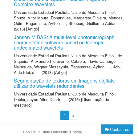
Complex Wavelets
Universidade Estadual Paulista "Júlio de Mesquita Filho"
,
Souza, Vitor Moura
,
Domingues, Margarete Oliveira
,
Mendes,
Odim
,
Pagamisse, Aylton
,
Stenborg, Guillermo Adrian
(2015) [Artigo]
Jansen-MIDAS: A multi-level photomicrograph
segmentation software based on isotropic
undecimated wavelets
Universidade Estadual Paulista "Júlio de Mesquita Filho"
,
de
Siqueira, Alexandre Fioravante
,
Cabrera, Flávio Camargo
,
Nakasuga, Wagner Massayuki
,
Pagamisse, Aylton
,
Job,
Aldo Eloizo
(2018) [Artigo]
Segmentação de texturas em imagens digitais
utilizando wavelets redundantes
Universidade Estadual Paulista "Júlio de Mesquita Filho"
,
Dobler, Joyce Aline Duarte
(2015) [Dissertação de
mestrado]
1
2
Contact us
São Paulo State University (Unesp)