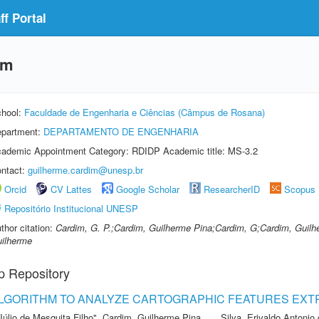
f Portal
im
hool:
Faculdade de Engenharia e Ciências (Câmpus de Rosana)
partment:
DEPARTAMENTO DE ENGENHARIA
ademic Appointment Category: RDIDP Academic title: MS-3.2
ntact:
guilherme.cardim@unesp.br
Orcid
CV Lattes
Google Scholar
ResearcherID
Scopus
Repositório Institucional UNESP
thor citation:
Cardim, G. P.;Cardim, Guilherme Pina;Cardim, G;Cardim, Guilh
ilherme
p Repository
LGORITHM TO ANALYZE CARTOGRAPHIC FEATURES EXTRA
Júlio de Mesquita Filho"
,
Cardim, Guilherme Pina
,
Silva, Erivaldo Antonio