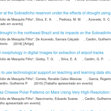
r at the Sobradinho reservoir under the effects of drought usin
Júlio de Mesquita Filho"
,
Silva, E. A.
,
Pedrosa, M. M.
,
Azevedo, S. C.
tado em evento]
rought in the northeast Brazil and its impacts on the Sobradinh
Júlio de Mesquita Filho"
,
De Azevedo, Samara Calçado
,
Cardim, Guilherm
ntonio
(2018) [Artigo]
morphology in digital images for extraction of airport tracks
Júlio de Mesquita Filho"
,
Godoy, T. G.
,
Silva, E. A.
,
Cardim, G. P.
,
to use technological support on teaching and learning data str
Júlio de Mesquita Filho"
,
Correia, Ronaldo Celso Messias
,
Garcia, Rogeri
ardim, Guilherme P.
(2015) [Trabalho apresentado em evento]
iss Cheese Polar Patterns on Mars Using Very High-Resolutio
Júlio de Mesquita Filho"
,
Nascimento, Eduardo Soares
,
Cardim, Guilherm
alho apresentado em evento]