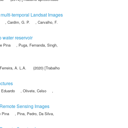
g multi-temporal Landsat Images
,
Cardim, G. P.
,
Carvalho, F.
o water reservoir
e Pina
,
Puga, Fernanda
,
Singh,
Ferreira, A. L.A.
(2020) [Trabalho
uctures
o Eduardo
,
Olivete, Celso
,
n Remote Sensing Images
e Pina
,
Pina, Pedro
,
Da Silva,