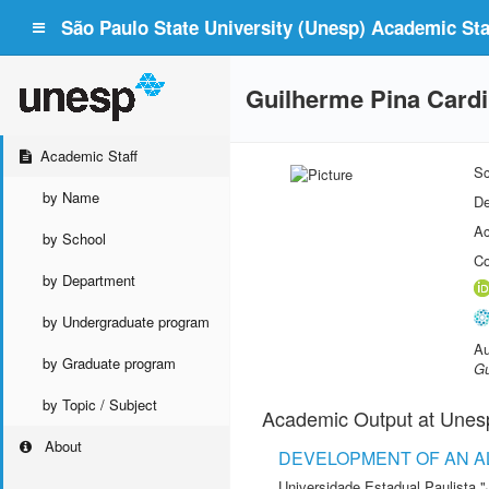
São Paulo State University (Unesp) Academic Staf
Guilherme Pina Card
Academic Staff
Sc
by Name
De
Ac
by School
Co
by Department
by Undergraduate program
Au
by Graduate program
Gu
by Topic / Subject
Academic Output at Unes
About
DEVELOPMENT OF AN A
Universidade Estadual Paulista "