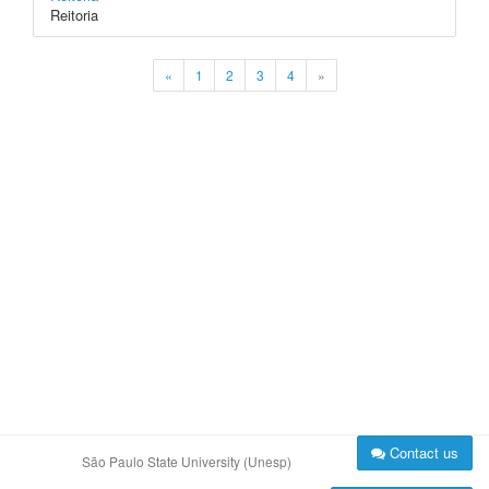
Reitoria
«
1
2
3
4
»
Contact us
São Paulo State University (Unesp)