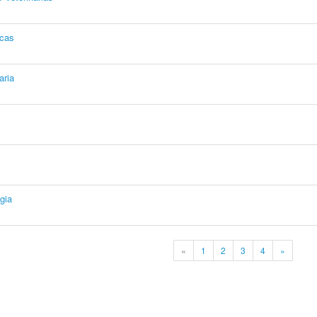
icas
aria
gia
«
1
2
3
4
»