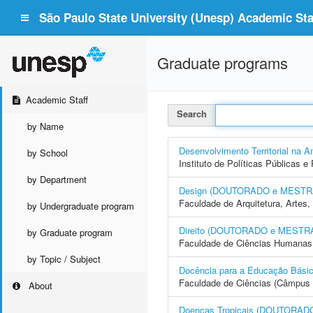
São Paulo State University (Unesp) Academic Staf
Graduate programs
Academic Staff
Search
by Name
Desenvolvimento Territorial n
by School
Instituto de Políticas Públicas 
by Department
Design (DOUTORADO e MEST
Faculdade de Arquitetura, Arte
by Undergraduate program
Direito (DOUTORADO e MESTR
by Graduate program
Faculdade de Ciências Humanas 
by Topic / Subject
Docência para a Educação Bá
Faculdade de Ciências (Câmpus 
About
Doenças Tropicais (DOUTORA