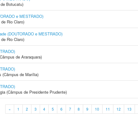
de Botucatu)
DOUTORADO e MESTRADO)
 de Rio Claro)
rsidade (DOUTORADO e MESTRADO)
 de Rio Claro)
STRADO)
(Câmpus de Araraquara)
STRADO)
s (Câmpus de Marília)
STRADO)
ogia (Câmpus de Presidente Prudente)
«
1
2
3
4
5
6
7
8
9
10
11
12
13