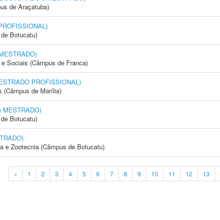
us de Araçatuba)
 PROFISSIONAL)
de Botucatu)
e MESTRADO)
e Sociais (Câmpus de Franca)
 (MESTRADO PROFISSIONAL)
s (Câmpus de Marília)
 e MESTRADO)
de Botucatu)
STRADO)
ia e Zootecnia (Câmpus de Botucatu)
«
1
2
3
4
5
6
7
8
9
10
11
12
13