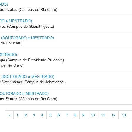
ADO)
cias Exatas (Câmpus de Rio Claro)
RADO e MESTRADO)
cias (Câmpus de Guaratinguetá)
dica (DOUTORADO e MESTRADO)
de Botucatu)
MESTRADO)
ogia (Câmpus de Presidente Prudente)
 de Rio Claro)
mal (DOUTORADO e MESTRADO)
e Veterinárias (Câmpus de Jaboticabal)
e (DOUTORADO e MESTRADO)
cias Exatas (Câmpus de Rio Claro)
«
1
2
3
4
5
6
7
8
9
10
11
12
13