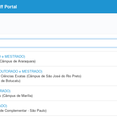
f Portal
DO e MESTRADO)
(Câmpus de Araraquara)
a (DOUTORADO e MESTRADO)
 e Ciências Exatas (Câmpus de São José do Rio Preto)
 de Botucatu)
TRADO)
s (Câmpus de Marília)
ADO)
dade Complementar - São Paulo)