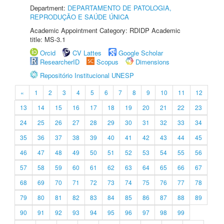
Department:
DEPARTAMENTO DE PATOLOGIA,
REPRODUÇÃO E SAÚDE ÚNICA
Academic Appointment Category: RDIDP Academic
title: MS-3.1
Orcid
CV Lattes
Google Scholar
ResearcherID
Scopus
Dimensions
Repositório Institucional UNESP
«
1
2
3
4
5
6
7
8
9
10
11
12
13
14
15
16
17
18
19
20
21
22
23
24
25
26
27
28
29
30
31
32
33
34
35
36
37
38
39
40
41
42
43
44
45
46
47
48
49
50
51
52
53
54
55
56
57
58
59
60
61
62
63
64
65
66
67
68
69
70
71
72
73
74
75
76
77
78
79
80
81
82
83
84
85
86
87
88
89
90
91
92
93
94
95
96
97
98
99