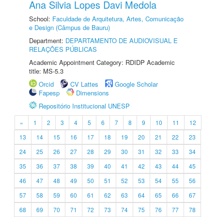
Ana Silvia Lopes Davi Medola
School:
Faculdade de Arquitetura, Artes, Comunicação
e Design (Câmpus de Bauru)
Department:
DEPARTAMENTO DE AUDIOVISUAL E
RELAÇÕES PÚBLICAS
Academic Appointment Category: RDIDP Academic
title: MS-5.3
Orcid
CV Lattes
Google Scholar
Fapesp
Dimensions
Repositório Institucional UNESP
«
1
2
3
4
5
6
7
8
9
10
11
12
13
14
15
16
17
18
19
20
21
22
23
24
25
26
27
28
29
30
31
32
33
34
35
36
37
38
39
40
41
42
43
44
45
46
47
48
49
50
51
52
53
54
55
56
57
58
59
60
61
62
63
64
65
66
67
68
69
70
71
72
73
74
75
76
77
78