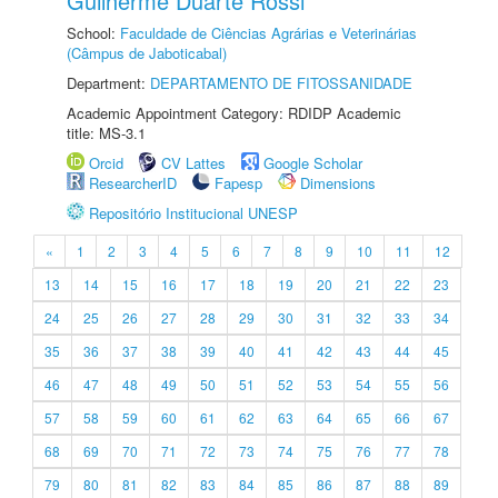
Guilherme Duarte Rossi
School:
Faculdade de Ciências Agrárias e Veterinárias
(Câmpus de Jaboticabal)
Department:
DEPARTAMENTO DE FITOSSANIDADE
Academic Appointment Category: RDIDP Academic
title: MS-3.1
Orcid
CV Lattes
Google Scholar
ResearcherID
Fapesp
Dimensions
Repositório Institucional UNESP
«
1
2
3
4
5
6
7
8
9
10
11
12
13
14
15
16
17
18
19
20
21
22
23
24
25
26
27
28
29
30
31
32
33
34
35
36
37
38
39
40
41
42
43
44
45
46
47
48
49
50
51
52
53
54
55
56
57
58
59
60
61
62
63
64
65
66
67
68
69
70
71
72
73
74
75
76
77
78
79
80
81
82
83
84
85
86
87
88
89