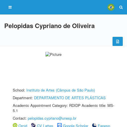
Pelopidas Cypriano de Oliveira
School:
Instituto de Artes (Câmpus de São Paulo)
Department:
DEPARTAMENTO DE ARTES PLÁSTICAS
Academic Appointment Category: RDIDP Academic title: MS-
5.1
Contact:
pelopidas.cypriano@unesp.br
Orcid
CV Lattes
Google Scholar
Fapesp