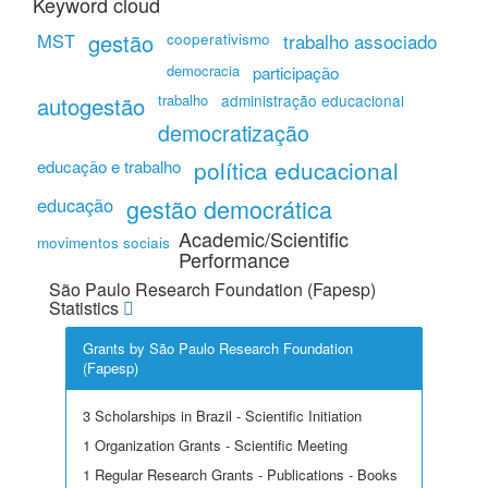
Keyword cloud
MST
gestão
cooperativismo
trabalho associado
democracia
participação
trabalho
administração educacional
autogestão
democratização
política educacional
educação e trabalho
educação
gestão democrática
Academic/Scientific
movimentos sociais
Performance
São Paulo Research Foundation (Fapesp)
Statistics
Grants by São Paulo Research Foundation
(Fapesp)
3 Scholarships in Brazil - Scientific Initiation
1 Organization Grants - Scientific Meeting
1 Regular Research Grants - Publications - Books