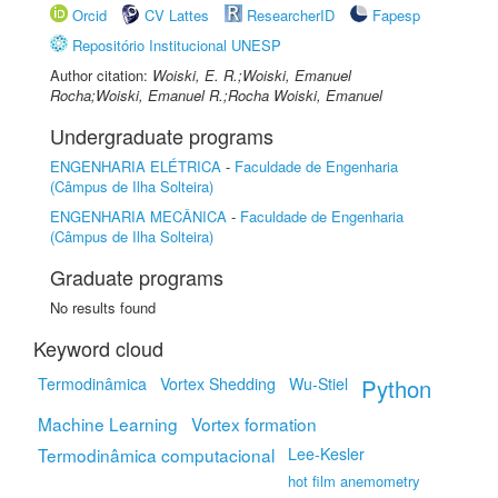
Orcid
CV Lattes
ResearcherID
Fapesp
Repositório Institucional UNESP
Author citation:
Woiski, E. R.;Woiski, Emanuel
Rocha;Woiski, Emanuel R.;Rocha Woiski, Emanuel
Undergraduate programs
ENGENHARIA ELÉTRICA
-
Faculdade de Engenharia
(Câmpus de Ilha Solteira)
ENGENHARIA MECÂNICA
-
Faculdade de Engenharia
(Câmpus de Ilha Solteira)
Graduate programs
No results found
Keyword cloud
Termodinâmica
Vortex Shedding
Wu-Stiel
Python
Machine Learning
Vortex formation
Termodinâmica computacional
Lee-Kesler
hot film anemometry