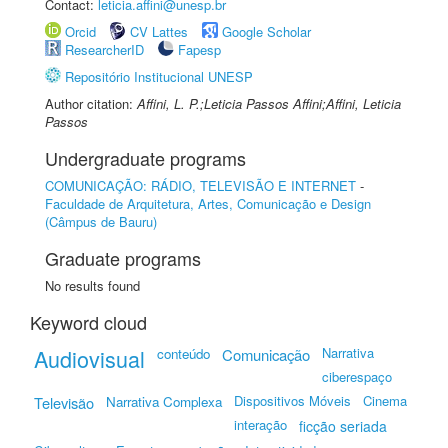
Contact:
leticia.affini@unesp.br
Orcid
CV Lattes
Google Scholar
ResearcherID
Fapesp
Repositório Institucional UNESP
Author citation:
Affini, L. P.;Leticia Passos Affini;Affini, Leticia
Passos
Undergraduate programs
COMUNICAÇÃO: RÁDIO, TELEVISÃO E INTERNET
-
Faculdade de Arquitetura, Artes, Comunicação e Design
(Câmpus de Bauru)
Graduate programs
No results found
Keyword cloud
Audiovisual
Narrativa
conteúdo
Comunicação
ciberespaço
Dispositivos Móveis
Cinema
Televisão
Narrativa Complexa
interação
ficção seriada