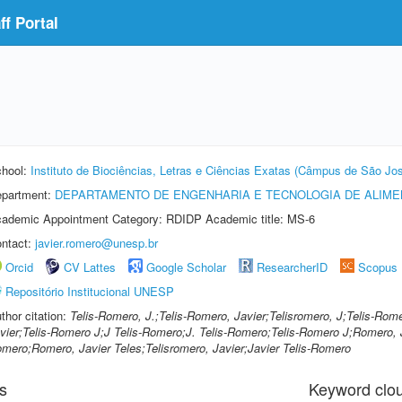
f Portal
hool:
Instituto de Biociências, Letras e Ciências Exatas (Câmpus de São Jos
partment:
DEPARTAMENTO DE ENGENHARIA E TECNOLOGIA DE ALIM
ademic Appointment Category: RDIDP Academic title: MS-6
ntact:
javier.romero@unesp.br
Orcid
CV Lattes
Google Scholar
ResearcherID
Scopus
Repositório Institucional UNESP
thor citation:
Telis-Romero, J.;Telis-Romero, Javier;Telisromero, J;Telis-Rome
vier;Telis-Romero J;J Telis-Romero;J. Telis-Romero;Telis-Romero J;Romero, J
mero;Romero, Javier Teles;Telisromero, Javier;Javier Telis-Romero
s
Keyword clo