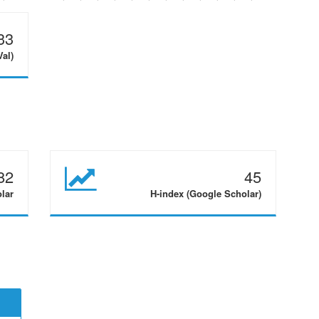
33
Val)
82
45
olar
H-index (Google Scholar)