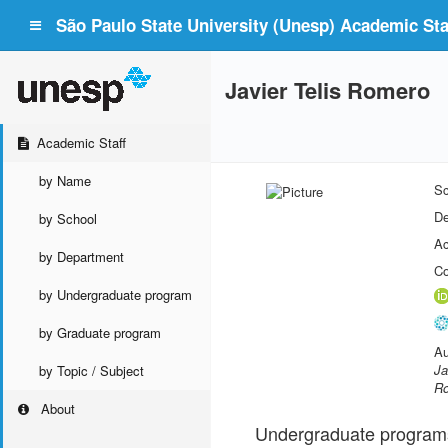
São Paulo State University (Unesp) Academic Staf
Javier Telis Romero
Academic Staff
by Name
Sc
De
by School
Ac
by Department
Co
by Undergraduate program
by Graduate program
Au
Ja
by Topic / Subject
Ro
About
Undergraduate program