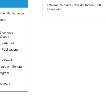
1 Bolsas no brasil - Pós-doutorado (PD)
(Orientador)
ientific Initiation
aster
Bioenergy
 Grants
g - Abroad
 Publications -
 - Brazil
rogram - General
rogram -
octorate