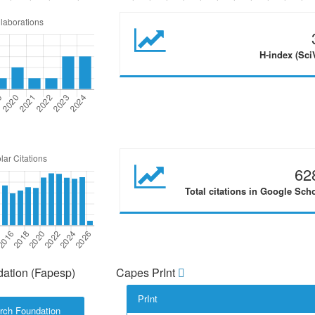
H-index (Sci
62
Total citations in Google Sch
ation (Fapesp)
Capes PrInt
PrInt
rch Foundation