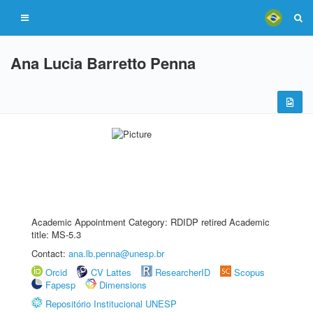
Ana Lucia Barretto Penna
Academic Appointment Category: RDIDP retired Academic
title: MS-5.3
Contact:
ana.lb.penna@unesp.br
Orcid
CV Lattes
ResearcherID
Scopus
Fapesp
Dimensions
Repositório Institucional UNESP