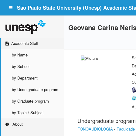
São Paulo State University (Unesp) Academic Staf
Geovana Carina Neri
Academic Staff
by Name
Sc
De
by School
Ac
by Department
Co
by Undergraduate program
by Graduate program
Au
by Topic / Subject
Undergraduate program
About
FONOAUDIOLOGIA
-
Faculdade 