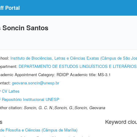
f Portal
s Soncin Santos
hool:
Instituto de Biociências, Letras e Ciências Exatas (Câmpus de São Jos
partment:
DEPARTAMENTO DE ESTUDOS LINGUÍSTICOS E LITERÁRIOS
ademic Appointment Category: RDIDP Academic title: MS-3.1
ntact:
geovana.soncin@unesp.br
CV Lattes
Repositório Institucional UNESP
thor citation:
Soncin, G. C. N.;Soncin, G.;Soncin, Geovana
s
Keyword clo
de Filosofia e Ciências (Câmpus de Marília)