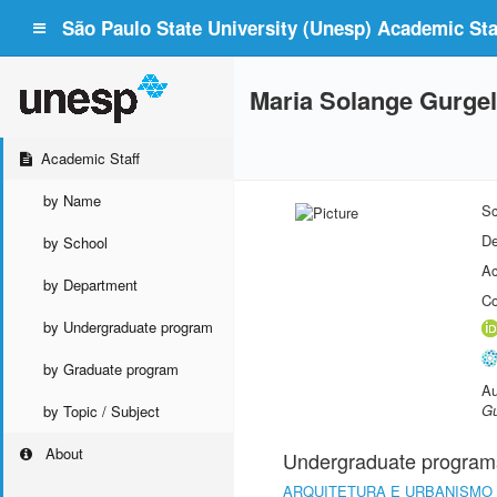
São Paulo State University (Unesp) Academic Staf
Maria Solange Gurgel
Academic Staff
by Name
Sc
De
by School
Ac
by Department
Co
by Undergraduate program
by Graduate program
Au
Gu
by Topic / Subject
About
Undergraduate program
ARQUITETURA E URBANISMO