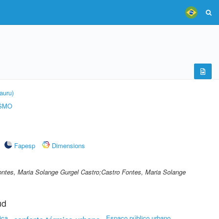
auru)
ISMO
Fapesp
Dimensions
ontes, Maria Solange Gurgel Castro;Castro Fontes, Maria Solange
ud
ica
Espaço público urbano