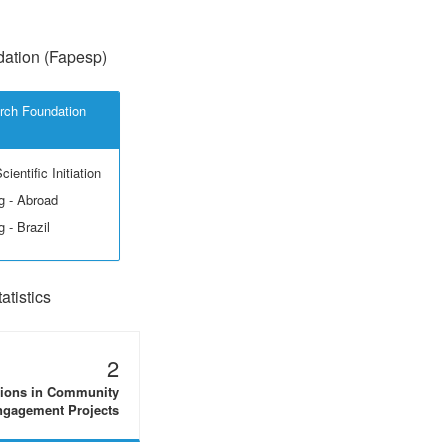
ation (Fapesp)
rch Foundation
ientific Initiation
g - Abroad
 - Brazil
tistics
2
tions in Community
gagement Projects