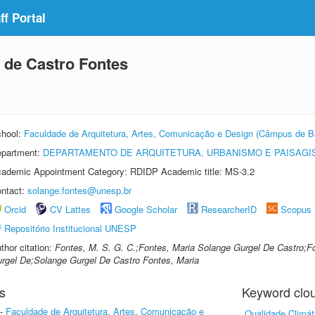
f Portal
 de Castro Fontes
hool:
Faculdade de Arquitetura, Artes, Comunicação e Design (Câmpus de B
partment:
DEPARTAMENTO DE ARQUITETURA, URBANISMO E PAISAG
ademic Appointment Category: RDIDP Academic title: MS-3.2
ntact:
solange.fontes@unesp.br
Orcid
CV Lattes
Google Scholar
ResearcherID
Scopus
Repositório Institucional UNESP
thor citation:
Fontes, M. S. G. C.;Fontes, Maria Solange Gurgel De Castro;F
rgel De;Solange Gurgel De Castro Fontes, Maria
s
Keyword clo
-
Faculdade de Arquitetura, Artes, Comunicação e
Qualidade Climát