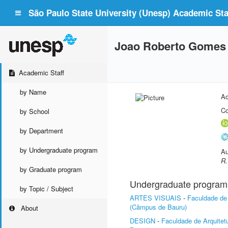
São Paulo State University (Unesp) Academic Staf
Joao Roberto Gomes 
Academic Staff
by Name
Ac
Co
by School
by Department
by Undergraduate program
Au
R.
by Graduate program
Undergraduate program
by Topic / Subject
ARTES VISUAIS
-
Faculdade de 
(Câmpus de Bauru)
About
DESIGN
-
Faculdade de Arquite