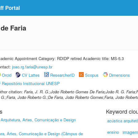
f Portal
de Faria
ademic Appointment Category: RDIDP retired Academic title: MS-5.3
ntact:
joao.rg.faria@unesp.br
Orcid
CV Lattes
ResearcherID
Scopus
Dimensions
Repositório Institucional UNESP
thor citation:
Faria, J. R. G.;João Roberto Gomes De Faria;João R. G. Faria;F
 G.;Faria, João Roberto G.;De Faria, João Roberto Gomes;Faria, João Robe
s
Keyword clo
Arquitetura, Artes, Comunicação e Design
acústica arquitet
ensino
image
tura, Artes, Comunicação e Design (Câmpus de