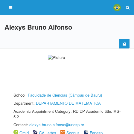
Alexys Bruno Alfonso
School:
Faculdade de Ciências (Câmpus de Bauru)
Department:
DEPARTAMENTO DE MATEMÁTICA
Academic Appointment Category: RDIDP Academic title: MS-
5.2
Contact:
alexys.bruno-alfonso@unesp.br
Orcid
CV Lattes
Scopus
Fapesp