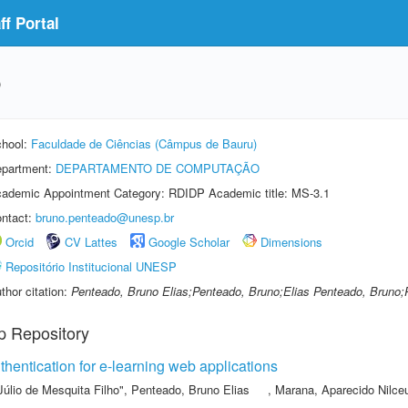
f Portal
o
hool:
Faculdade de Ciências (Câmpus de Bauru)
partment:
DEPARTAMENTO DE COMPUTAÇÃO
ademic Appointment Category: RDIDP Academic title: MS-3.1
ntact:
bruno.penteado@unesp.br
Orcid
CV Lattes
Google Scholar
Dimensions
Repositório Institucional UNESP
thor citation:
Penteado, Bruno Elias;Penteado, Bruno;Elias Penteado, Bruno;
p Repository
hentication for e-learning web applications
Júlio de Mesquita Filho"
,
Penteado, Bruno Elias
,
Marana, Aparecido Nilce