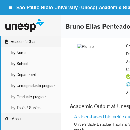
São Paulo State University (Unesp) Academic Staf
Bruno Elias Pentead
Academic Staff
Sc
by Name
De
Ac
by School
Co
by Department
by Undergraduate program
Au
by Graduate program
Academic Output at Unes
by Topic / Subject
A video-based biometric aut
About
Universidade Estadual Paulista "
evento]