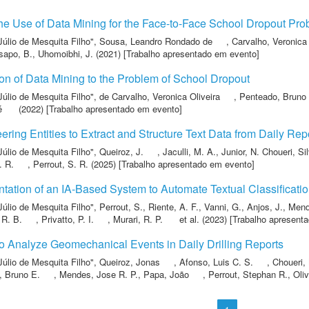
he Use of Data Mining for the Face-to-Face School Dropout Pr
Júlio de Mesquita Filho"
,
Sousa, Leandro Rondado de
,
Carvalho, Veronica 
sapo, B.
,
Uhomoibhi, J.
(2021) [Trabalho apresentado em evento]
ion of Data Mining to the Problem of School Dropout
Júlio de Mesquita Filho"
,
de Carvalho, Veronica Oliveira
,
Penteado, Bruno 
é
(2022) [Trabalho apresentado em evento]
ring Entities to Extract and Structure Text Data from Daily Rep
Júlio de Mesquita Filho"
,
Queiroz, J.
,
Jaculli, M. A.
,
Junior, N. Choueri
,
Sil
. R.
,
Perrout, S. R.
(2025) [Trabalho apresentado em evento]
tion of an IA-Based System to Automate Textual Classification
Júlio de Mesquita Filho"
,
Perrout, S.
,
Riente, A. F.
,
Vanni, G.
,
Anjos, J.
,
Mend
 R. B.
,
Privatto, P. I.
,
Murari, R. P.
et al.
(2023) [Trabalho apresent
 Analyze Geomechanical Events in Daily Drilling Reports
Júlio de Mesquita Filho"
,
Queiroz, Jonas
,
Afonso, Luis C. S.
,
Choueri,
, Bruno E.
,
Mendes, Jose R. P.
,
Papa, João
,
Perrout, Stephan R.
,
Oliv