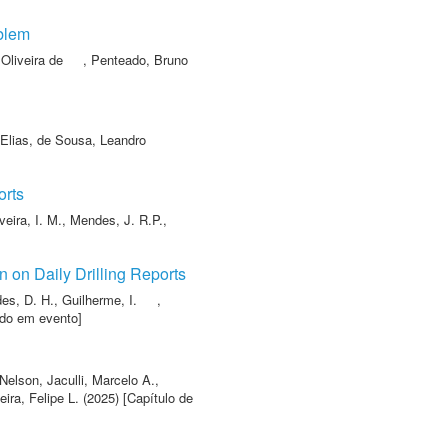
oblem
Oliveira de
,
Penteado, Bruno
Elias
,
de Sousa, Leandro
orts
veira, I. M.
,
Mendes, J. R.P.
,
 on Daily Drilling Reports
es, D. H.
,
Guilherme, I.
,
ado em evento]
 Nelson
,
Jaculli, Marcelo A.
,
eira, Felipe L.
(2025) [Capítulo de