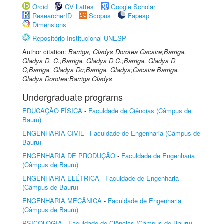
Orcid
CV Lattes
Google Scholar
ResearcherID
Scopus
Fapesp
Dimensions
Repositório Institucional UNESP
Author citation:
Barriga, Gladys Dorotea Cacsire;Barriga,
Gladys D. C.;Barriga, Gladys D.C.;Barriga, Gladys D
C;Barriga, Gladys Dc;Barriga, Gladys;Cacsire Barriga,
Gladys Dorotea;Barriga Gladys
Undergraduate programs
EDUCAÇÃO FÍSICA
-
Faculdade de Ciências (Câmpus de
Bauru)
ENGENHARIA CIVIL
-
Faculdade de Engenharia (Câmpus de
Bauru)
ENGENHARIA DE PRODUÇÃO
-
Faculdade de Engenharia
(Câmpus de Bauru)
ENGENHARIA ELÉTRICA
-
Faculdade de Engenharia
(Câmpus de Bauru)
ENGENHARIA MECÂNICA
-
Faculdade de Engenharia
(Câmpus de Bauru)
PSICOLOGIA
-
Faculdade de Ciências (Câmpus de Bauru)