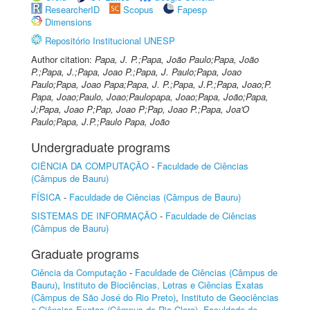
ResearcherID
Scopus
Fapesp
Dimensions
Repositório Institucional UNESP
Author citation:
Papa, J. P.;Papa, João Paulo;Papa, João
P.;Papa, J.;Papa, Joao P.;Papa, J. Paulo;Papa, Joao
Paulo;Papa, Joao Papa;Papa, J. P.;Papa, J.P.;Papa, Joao;P.
Papa, Joao;Paulo, Joao;Paulopapa, Joao;Papa, João;Papa,
J;Papa, Joao P;Pap, Joao P;Pap, Joao P.;Papa, Joa'O
Paulo;Papa, J.P.;Paulo Papa, João
Undergraduate programs
CIÊNCIA DA COMPUTAÇÃO
-
Faculdade de Ciências
(Câmpus de Bauru)
FÍSICA
-
Faculdade de Ciências (Câmpus de Bauru)
SISTEMAS DE INFORMAÇÃO
-
Faculdade de Ciências
(Câmpus de Bauru)
Graduate programs
Ciência da Computação
-
Faculdade de Ciências (Câmpus de
Bauru)
,
Instituto de Biociências, Letras e Ciências Exatas
(Câmpus de São José do Rio Preto)
,
Instituto de Geociências
e Ciências Exatas (Câmpus de Rio Claro)
,
Faculdade de