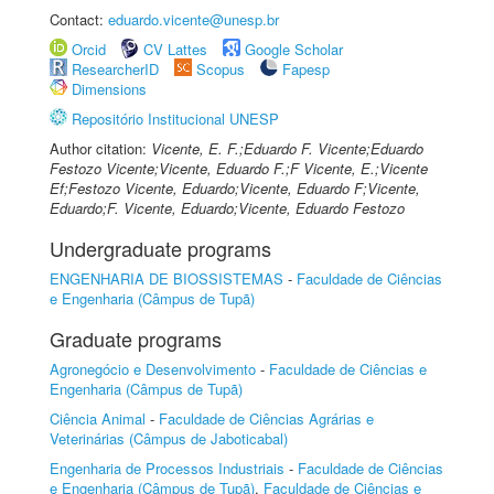
Contact:
eduardo.vicente@unesp.br
Orcid
CV Lattes
Google Scholar
ResearcherID
Scopus
Fapesp
Dimensions
Repositório Institucional UNESP
Author citation:
Vicente, E. F.;Eduardo F. Vicente;Eduardo
Festozo Vicente;Vicente, Eduardo F.;F Vicente, E.;Vicente
Ef;Festozo Vicente, Eduardo;Vicente, Eduardo F;Vicente,
Eduardo;F. Vicente, Eduardo;Vicente, Eduardo Festozo
Undergraduate programs
ENGENHARIA DE BIOSSISTEMAS
-
Faculdade de Ciências
e Engenharia (Câmpus de Tupã)
Graduate programs
Agronegócio e Desenvolvimento
-
Faculdade de Ciências e
Engenharia (Câmpus de Tupã)
Ciência Animal
-
Faculdade de Ciências Agrárias e
Veterinárias (Câmpus de Jaboticabal)
Engenharia de Processos Industriais
-
Faculdade de Ciências
e Engenharia (Câmpus de Tupã)
,
Faculdade de Ciências e