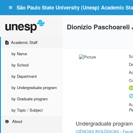
São Paulo State University (Unesp) Academic Staf
Dionizio Paschoareli 
Academic Staff
by Name
Sc
De
by School
Ac
by Department
Co
by Undergraduate program
by Graduate program
Au
Pa
by Topic / Subject
About
Undergraduate program
CIÊNCIAS BIOLÓGICAS
-
Facul