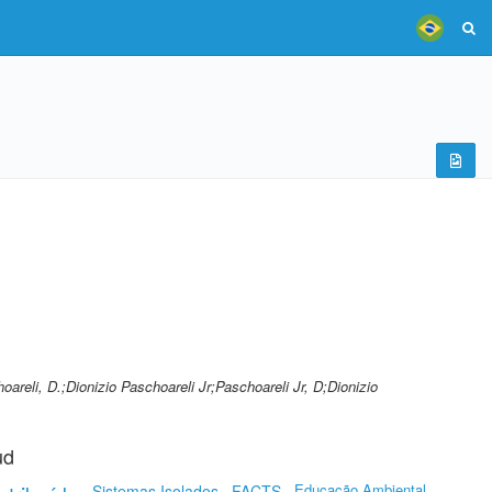
hoareli, D.;Dionizio Paschoareli Jr;Paschoareli Jr, D;Dionizio
ud
Educação Ambiental
Sistemas Isolados
FACTS