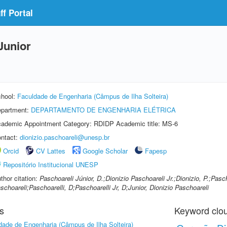
f Portal
Junior
hool:
Faculdade de Engenharia (Câmpus de Ilha Solteira)
partment:
DEPARTAMENTO DE ENGENHARIA ELÉTRICA
ademic Appointment Category: RDIDP Academic title: MS-6
ntact:
dionizio.paschoareli@unesp.br
Orcid
CV Lattes
Google Scholar
Fapesp
Repositório Institucional UNESP
thor citation:
Paschoareli Júnior, D.;Dionizio Paschoareli Jr.;Dionizio, P.;Pasc
schoareli;Paschoarelli, D;Paschoarelli Jr, D;Junior, Dionizio Paschoareli
s
Keyword clo
dade de Engenharia (Câmpus de Ilha Solteira)