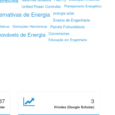
tribuída
Planejamento Energético
Unified Power Controller
ernativas de Energia
energia solar
Ensino de Engenharia
táicos
Distorções Harmônicas
Painéis Fotovoltáicos
ováveis de Energia
Conversores
Educação em Engenharia
37
3
olar
H-index (Google Scholar)