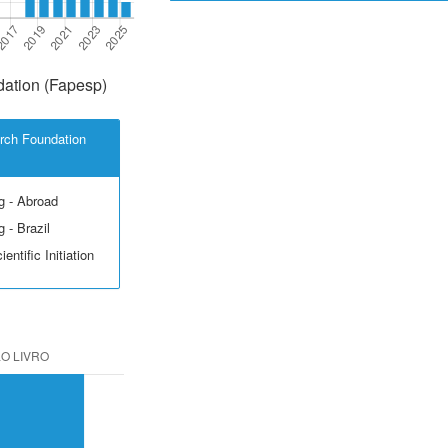
ation (Fapesp)
rch Foundation
g - Abroad
 - Brazil
entific Initiation