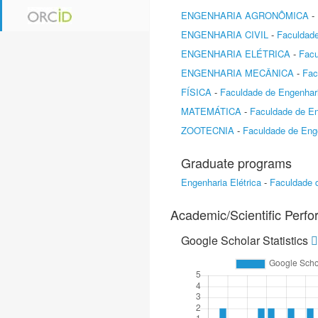
ENGENHARIA AGRONÔMICA
-
ENGENHARIA CIVIL
-
Faculdade
ENGENHARIA ELÉTRICA
-
Facu
ENGENHARIA MECÂNICA
-
Fac
FÍSICA
-
Faculdade de Engenhari
MATEMÁTICA
-
Faculdade de En
ZOOTECNIA
-
Faculdade de Enge
Graduate programs
Engenharia Elétrica
-
Faculdade d
Academic/Scientific Perf
Google Scholar Statistics