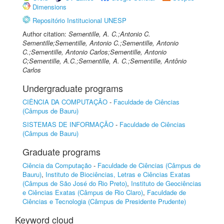
Dimensions
Repositório Institucional UNESP
Author citation:
Sementille, A. C.;Antonio C.
Sementille;Sementille, Antonio C.;Sementille, Antonio
C.;Sementille, Antonio Carlos;Sementille, Antonio
C;Sementille, A.C.;Sementille, A. C.;Sementille, Antônio
Carlos
Undergraduate programs
CIÊNCIA DA COMPUTAÇÃO
-
Faculdade de Ciências
(Câmpus de Bauru)
SISTEMAS DE INFORMAÇÃO
-
Faculdade de Ciências
(Câmpus de Bauru)
Graduate programs
Ciência da Computação
-
Faculdade de Ciências (Câmpus de
Bauru)
,
Instituto de Biociências, Letras e Ciências Exatas
(Câmpus de São José do Rio Preto)
,
Instituto de Geociências
e Ciências Exatas (Câmpus de Rio Claro)
,
Faculdade de
Ciências e Tecnologia (Câmpus de Presidente Prudente)
Keyword cloud