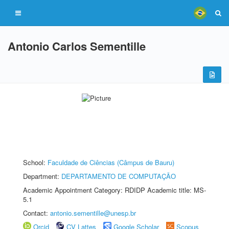
Antonio Carlos Sementille
School:
Faculdade de Ciências (Câmpus de Bauru)
Department:
DEPARTAMENTO DE COMPUTAÇÃO
Academic Appointment Category: RDIDP Academic title: MS-
5.1
Contact:
antonio.sementille@unesp.br
Orcid
CV Lattes
Google Scholar
Scopus