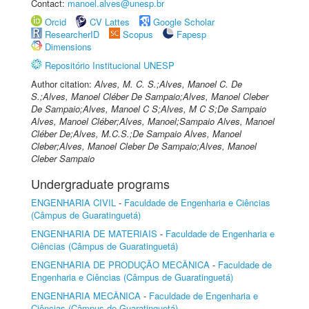
Contact:
manoel.alves@unesp.br
Orcid
CV Lattes
Google Scholar
ResearcherID
Scopus
Fapesp
Dimensions
Repositório Institucional UNESP
Author citation:
Alves, M. C. S.;Alves, Manoel C. De
S.;Alves, Manoel Cléber De Sampaio;Alves, Manoel Cleber
De Sampaio;Alves, Manoel C S;Alves, M C S;De Sampaio
Alves, Manoel Cléber;Alves, Manoel;Sampaio Alves, Manoel
Cléber De;Alves, M.C.S.;De Sampaio Alves, Manoel
Cleber;Alves, Manoel Cleber De Sampaio;Alves, Manoel
Cleber Sampaio
Undergraduate programs
ENGENHARIA CIVIL
-
Faculdade de Engenharia e Ciências
(Câmpus de Guaratinguetá)
ENGENHARIA DE MATERIAIS
-
Faculdade de Engenharia e
Ciências (Câmpus de Guaratinguetá)
ENGENHARIA DE PRODUÇÃO MECÂNICA
-
Faculdade de
Engenharia e Ciências (Câmpus de Guaratinguetá)
ENGENHARIA MECÂNICA
-
Faculdade de Engenharia e
Ciências (Câmpus de Guaratinguetá)