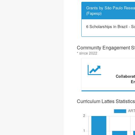
Grants by São Paulo Resea
(Fapesp)
6 Scholarships in Brazil - Sci
Community Engagement Sta
* since 2022
Collabora
En
Curriculum Lattes Statistics