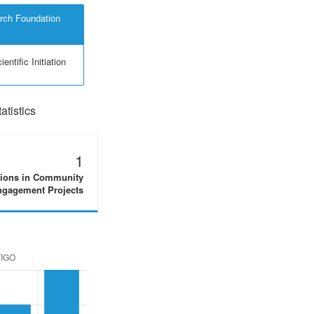
rch Foundation
entific Initiation
tistics
1
tions in Community
gagement Projects