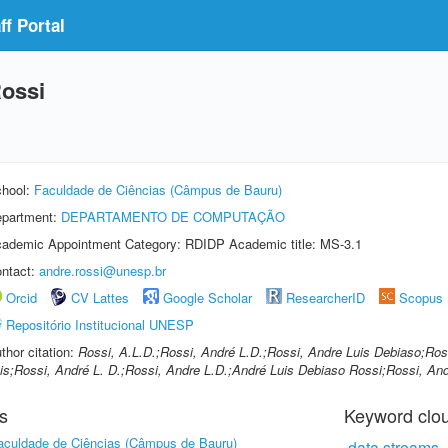
f Portal
Rossi
hool:
Faculdade de Ciências (Câmpus de Bauru)
partment:
DEPARTAMENTO DE COMPUTAÇÃO
ademic Appointment Category: RDIDP Academic title: MS-3.1
ntact:
andre.rossi@unesp.br
Orcid
CV Lattes
Google Scholar
ResearcherID
Scopus
Repositório Institucional UNESP
thor citation:
Rossi, A.L.D.;Rossi, André L.D.;Rossi, Andre Luis Debiaso;Ros
is;Rossi, André L. D.;Rossi, Andre L.D.;André Luis Debiaso Rossi;Rossi, An
s
Keyword clo
aculdade de Ciências (Câmpus de Bauru)
data streams