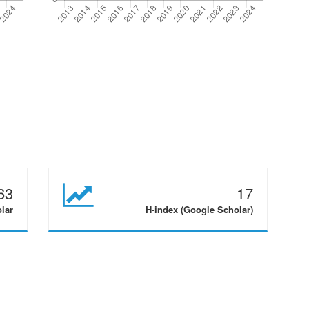
63
17
olar
H-index (Google Scholar)