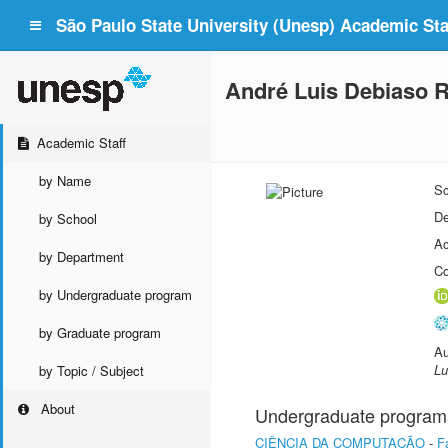
São Paulo State University (Unesp) Academic Staf
André Luis Debiaso 
Academic Staff
by Name
Sc
De
by School
Ac
by Department
Co
by Undergraduate program
by Graduate program
Au
Lu
by Topic / Subject
About
Undergraduate program
CIÊNCIA DA COMPUTAÇÃO
-
F