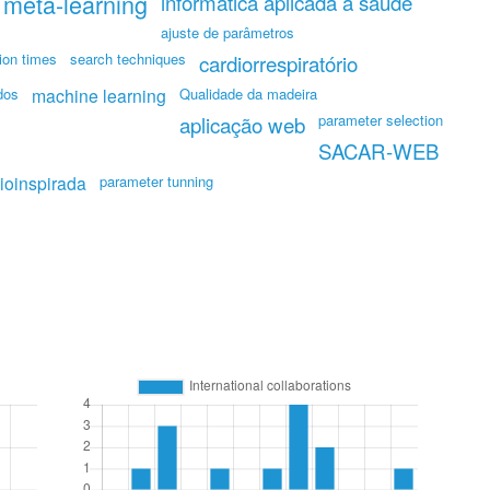
meta-learning
informática aplicada à saúde
ajuste de parâmetros
ion times
search techniques
cardiorrespiratório
dos
machine learning
Qualidade da madeira
parameter selection
aplicação web
SACAR-WEB
ioinspirada
parameter tunning