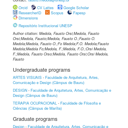
Orcid
CV Lattes
Google Scholar
ResearcherID
Scopus
Fapesp
Dimensions
Repositório Institucional UNESP
Author citation:
Medola, Fausto Orsi;Medola, Fausto
Orsi;Medola, Fausto;Medola, Fausto O.;Fausto O.
Medola;Medola, Fausto O.;Fo Medola;F.O. Medola;Fausto
Medola;Medola Fo;Medola, F.;Medola, F.O.;Orsi Medola,
F.;Medola, Fausto Orso;Medola, Fausto Orsi;Orsi Medola,
Fausto
Undergraduate programs
ARTES VISUAIS
-
Faculdade de Arquitetura, Artes,
Comunicação e Design (Câmpus de Bauru)
DESIGN
-
Faculdade de Arquitetura, Artes, Comunicação e
Design (Câmpus de Bauru)
TERAPIA OCUPACIONAL
-
Faculdade de Filosofia e
Ciências (Câmpus de Marília)
Graduate programs
Design
-
Faculdade de Arquitetura, Artes, Comunicação e