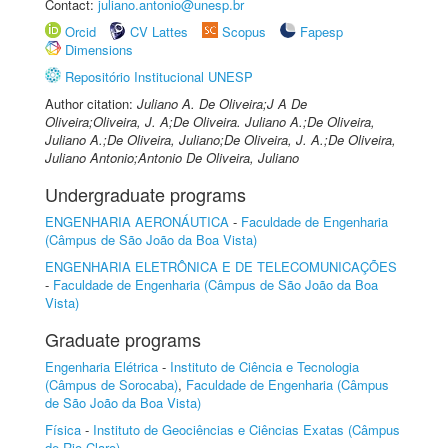
Contact:
juliano.antonio@unesp.br
Orcid
CV Lattes
Scopus
Fapesp
Dimensions
Repositório Institucional UNESP
Author citation:
Juliano A. De Oliveira;J A De
Oliveira;Oliveira, J. A;De Oliveira. Juliano A.;De Oliveira,
Juliano A.;De Oliveira, Juliano;De Oliveira, J. A.;De Oliveira,
Juliano Antonio;Antonio De Oliveira, Juliano
Undergraduate programs
ENGENHARIA AERONÁUTICA
-
Faculdade de Engenharia
(Câmpus de São João da Boa Vista)
ENGENHARIA ELETRÔNICA E DE TELECOMUNICAÇÕES
-
Faculdade de Engenharia (Câmpus de São João da Boa
Vista)
Graduate programs
Engenharia Elétrica
-
Instituto de Ciência e Tecnologia
(Câmpus de Sorocaba)
,
Faculdade de Engenharia (Câmpus
de São João da Boa Vista)
Física
-
Instituto de Geociências e Ciências Exatas (Câmpus
de Rio Claro)