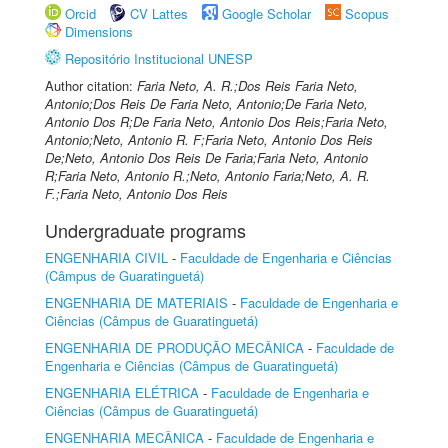
Orcid
CV Lattes
Google Scholar
Scopus
Dimensions
Repositório Institucional UNESP
Author citation:
Faria Neto, A. R.;Dos Reis Faria Neto,
Antonio;Dos Reis De Faria Neto, Antonio;De Faria Neto,
Antonio Dos R;De Faria Neto, Antonio Dos Reis;Faria Neto,
Antonio;Neto, Antonio R. F;Faria Neto, Antonio Dos Reis
De;Neto, Antonio Dos Reis De Faria;Faria Neto, Antonio
R;Faria Neto, Antonio R.;Neto, Antonio Faria;Neto, A. R.
F.;Faria Neto, Antonio Dos Reis
Undergraduate programs
ENGENHARIA CIVIL
-
Faculdade de Engenharia e Ciências
(Câmpus de Guaratinguetá)
ENGENHARIA DE MATERIAIS
-
Faculdade de Engenharia e
Ciências (Câmpus de Guaratinguetá)
ENGENHARIA DE PRODUÇÃO MECÂNICA
-
Faculdade de
Engenharia e Ciências (Câmpus de Guaratinguetá)
ENGENHARIA ELÉTRICA
-
Faculdade de Engenharia e
Ciências (Câmpus de Guaratinguetá)
ENGENHARIA MECÂNICA
-
Faculdade de Engenharia e